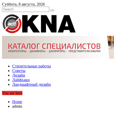
Skip
Суббота, 8 августа, 2026
to
content
Строительные работы
Советы
Дизайн
Лайфхаки
Ландшафтный дизайн
You are here
Home
admin