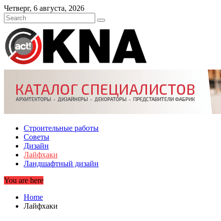
Skip
Четверг, 6 августа, 2026
to
content
Строительные работы
Советы
Дизайн
Лайфхаки
Ландшафтный дизайн
You are here
Home
Лайфхаки