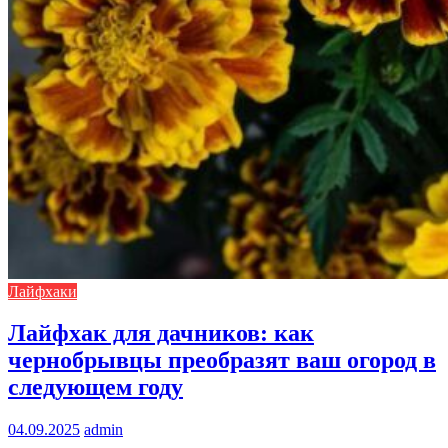
Лайфхаки
Лайфхак для дачников: как
чернобрывцы преобразят ваш огород в
следующем году
04.09.2025
admin