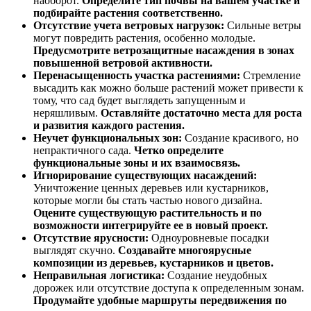
наоборот.
Определите тип почвы на вашем участке и
подбирайте растения соответственно.
Отсутствие учета ветровых нагрузок:
Сильные ветры
могут повредить растения, особенно молодые.
Предусмотрите ветрозащитные насаждения в зонах
повышенной ветровой активности.
Перенасыщенность участка растениями:
Стремление
высадить как можно больше растений может привести к
тому, что сад будет выглядеть запущенным и
неряшливым.
Оставляйте достаточно места для роста
и развития каждого растения.
Неучет функциональных зон:
Создание красивого, но
непрактичного сада.
Четко определите
функциональные зоны и их взаимосвязь.
Игнорирование существующих насаждений:
Уничтожение ценных деревьев или кустарников,
которые могли бы стать частью нового дизайна.
Оцените существующую растительность и по
возможности интегрируйте ее в новый проект.
Отсутствие ярусности:
Одноуровневые посадки
выглядят скучно.
Создавайте многоярусные
композиции из деревьев, кустарников и цветов.
Неправильная логистика:
Создание неудобных
дорожек или отсутствие доступа к определенным зонам.
Продумайте удобные маршруты передвижения по