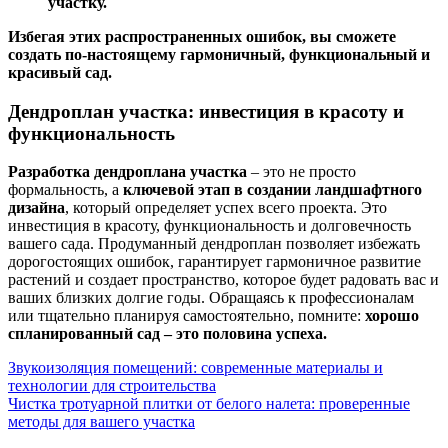
участку.
Избегая этих распространенных ошибок, вы сможете
создать по-настоящему гармоничный, функциональный и
красивый сад.
Дендроплан участка: инвестиция в красоту и
функциональность
Разработка дендроплана участка
– это не просто
формальность, а
ключевой этап в создании ландшафтного
дизайна
, который определяет успех всего проекта. Это
инвестиция в красоту, функциональность и долговечность
вашего сада. Продуманный дендроплан позволяет избежать
дорогостоящих ошибок, гарантирует гармоничное развитие
растений и создает пространство, которое будет радовать вас и
ваших близких долгие годы. Обращаясь к профессионалам
или тщательно планируя самостоятельно, помните:
хорошо
спланированный сад – это половина успеха.
Навигация
Звукоизоляция помещений: современные материалы и
технологии для строительства
по
Чистка тротуарной плитки от белого налета: проверенные
записям
методы для вашего участка