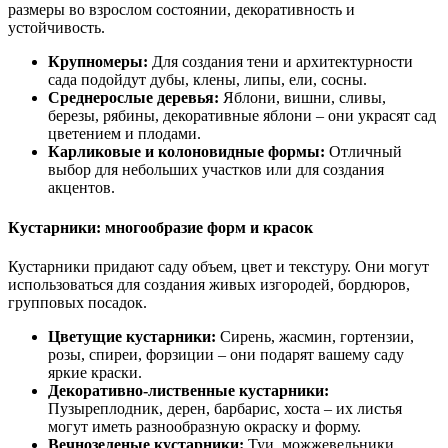
размеры во взрослом состоянии, декоративность и
устойчивость.
Крупномеры:
Для создания тени и архитектурности
сада подойдут дубы, клены, липы, ели, сосны.
Среднерослые деревья:
Яблони, вишни, сливы,
березы, рябины, декоративные яблони – они украсят сад
цветением и плодами.
Карликовые и колоновидные формы:
Отличный
выбор для небольших участков или для создания
акцентов.
Кустарники: многообразие форм и красок
Кустарники придают саду объем, цвет и текстуру. Они могут
использоваться для создания живых изгородей, бордюров,
групповых посадок.
Цветущие кустарники:
Сирень, жасмин, гортензии,
розы, спиреи, форзиции – они подарят вашему саду
яркие краски.
Декоративно-лиственные кустарники:
Пузыреплодник, дерен, барбарис, хоста – их листья
могут иметь разнообразную окраску и форму.
Вечнозеленые кустарники:
Туи, можжевельники,