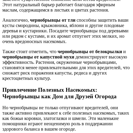
Этот натуральный барьер работает благодаря эфирным
маслам, содержащимся в листьях и цветах растения.
Аналогично,
чернобрывцы от тли
способны защитить ваши
кусты смородины, крыжовника, яблони и другие плодовые
деревья и кустарники. Посадите чернобрывцы под деревьями
или рядом с кустами, и их аромат отпугнет этих мелких, но
очень вредоносных насекомых.
Также стоит отметить, что
чернобрывцы от белокрылки
и
чернобрывцы от капустной мухи
демонстрируют высокую
эффективность. Растения, окруженные чернобрывцами,
становятся менее привлекательными для этих вредителей, что
снижает риск поражения капусты, редиса и других
крестоцветных культур.
Привлечение Полезных Насекомых:
Чернобрывцы как Дом для Друзей Огорода
Но чернобрывцы не только отпугивают вредителей, они
также активно привлекают к себе полезных насекомых, таких
как божьи коровки, златоглазки и шмели. Эти маленькие
помощники играют неоценимую роль в поддержании
здорового баланса в вашем огороде.