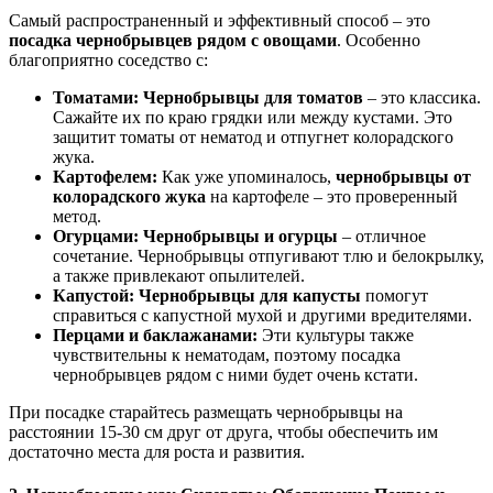
Самый распространенный и эффективный способ – это
посадка чернобрывцев рядом с овощами
. Особенно
благоприятно соседство с:
Томатами:
Чернобрывцы для томатов
– это классика.
Сажайте их по краю грядки или между кустами. Это
защитит томаты от нематод и отпугнет колорадского
жука.
Картофелем:
Как уже упоминалось,
чернобрывцы от
колорадского жука
на картофеле – это проверенный
метод.
Огурцами:
Чернобрывцы и огурцы
– отличное
сочетание. Чернобрывцы отпугивают тлю и белокрылку,
а также привлекают опылителей.
Капустой:
Чернобрывцы для капусты
помогут
справиться с капустной мухой и другими вредителями.
Перцами и баклажанами:
Эти культуры также
чувствительны к нематодам, поэтому посадка
чернобрывцев рядом с ними будет очень кстати.
При посадке старайтесь размещать чернобрывцы на
расстоянии 15-30 см друг от друга, чтобы обеспечить им
достаточно места для роста и развития.