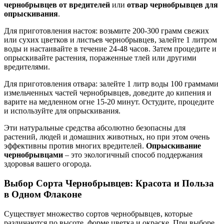
чернобрывцев от вредителей
или
отвар чернобрывцев для
опрыскивания
.
Для приготовления настоя: возьмите 200-300 грамм свежих
или сухих цветков и листьев чернобрывцев, залейте 1 литром
воды и настаивайте в течение 24-48 часов. Затем процедите и
опрыскивайте растения, пораженные тлей или другими
вредителями.
Для приготовления отвара: залейте 1 литр воды 100 граммами
измельченных частей чернобрывцев, доведите до кипения и
варите на медленном огне 15-20 минут. Остудите, процедите
и используйте для опрыскивания.
Эти натуральные средства абсолютно безопасны для
растений, людей и домашних животных, но при этом очень
эффективны против многих вредителей.
Опрыскивание
чернобрывцами
– это экологичный способ поддержания
здоровья вашего огорода.
Выбор Сорта Чернобрывцев: Красота и Польза
в Одном Флаконе
Существует множество сортов чернобрывцев, которые
различаются по высоте, форме цветка и окраске. При выборе