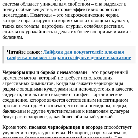
система обладает уникальным свойством – она выделяет в
почву особые вещества, которые эффективно борются с
нематодами. Нематоды – это микроскопические черви,
которые паразитируют на корнях многих овощных культур,
таких как томаты, картофель, огурцы, ослабляя растения,
снижая их урожайность и делая их более восприимчивыми к
болезням.
Читайте также:
Лайфхак для покупателей: влажная
салфетка поможет сохранить обувь и деньги в магазине
Чернобрывцы и борьба с нематодами
– это проверенный
временем метод, который не требует использования
агрессивных химикатов. Когда вы сажаете чернобрывцы
рядом с овощными культурами или используете их в качестве
сидерата, они активно выделяют тиофен – органическое
соединение, которое является естественным инсектицидом
против нематод. Это означает, что ваши помидоры, перцы,
баклажаны и другие чувствительные к нематодам культуры
будут расти здоровее, давая более обильный урожай.
Кроме того,
посадка чернобрывцев в огороде
способствует
улучшению структуры почвы. Их корни, разрыхляя землю,