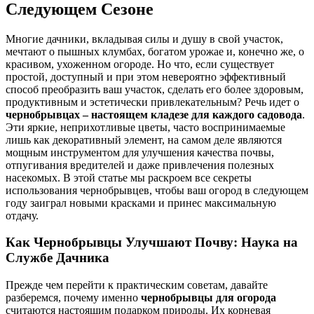
Следующем Сезоне
Многие дачники, вкладывая силы и душу в свой участок,
мечтают о пышных клумбах, богатом урожае и, конечно же, о
красивом, ухоженном огороде. Но что, если существует
простой, доступный и при этом невероятно эффективный
способ преобразить ваш участок, сделать его более здоровым,
продуктивным и эстетически привлекательным? Речь идет о
чернобрывцах – настоящем кладезе для каждого садовода
.
Эти яркие, неприхотливые цветы, часто воспринимаемые
лишь как декоративный элемент, на самом деле являются
мощным инструментом для улучшения качества почвы,
отпугивания вредителей и даже привлечения полезных
насекомых. В этой статье мы раскроем все секреты
использования чернобрывцев, чтобы ваш огород в следующем
году заиграл новыми красками и принес максимальную
отдачу.
Как Чернобрывцы Улучшают Почву: Наука на
Службе Дачника
Прежде чем перейти к практическим советам, давайте
разберемся, почему именно
чернобрывцы для огорода
считаются настоящим подарком природы. Их корневая