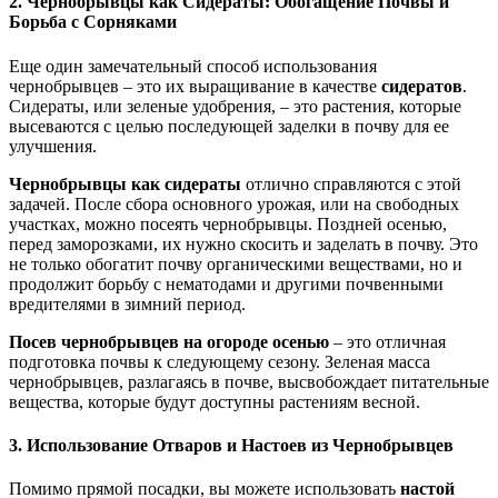
2. Чернобрывцы как Сидераты: Обогащение Почвы и
Борьба с Сорняками
Еще один замечательный способ использования
чернобрывцев – это их выращивание в качестве
сидератов
.
Сидераты, или зеленые удобрения, – это растения, которые
высеваются с целью последующей заделки в почву для ее
улучшения.
Чернобрывцы как сидераты
отлично справляются с этой
задачей. После сбора основного урожая, или на свободных
участках, можно посеять чернобрывцы. Поздней осенью,
перед заморозками, их нужно скосить и заделать в почву. Это
не только обогатит почву органическими веществами, но и
продолжит борьбу с нематодами и другими почвенными
вредителями в зимний период.
Посев чернобрывцев на огороде осенью
– это отличная
подготовка почвы к следующему сезону. Зеленая масса
чернобрывцев, разлагаясь в почве, высвобождает питательные
вещества, которые будут доступны растениям весной.
3. Использование Отваров и Настоев из Чернобрывцев
Помимо прямой посадки, вы можете использовать
настой