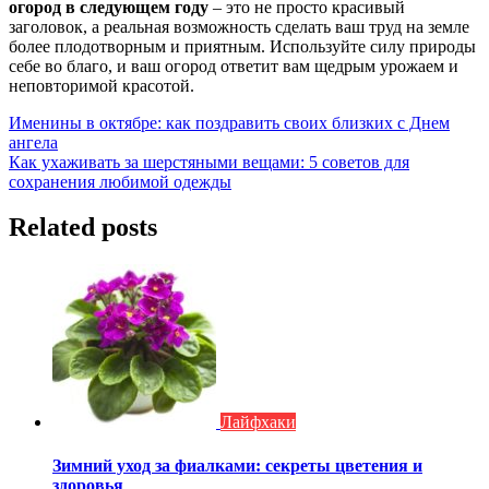
огород в следующем году
– это не просто красивый
заголовок, а реальная возможность сделать ваш труд на земле
более плодотворным и приятным. Используйте силу природы
себе во благо, и ваш огород ответит вам щедрым урожаем и
неповторимой красотой.
Навигация
Именины в октябре: как поздравить своих близких с Днем
ангела
по
Как ухаживать за шерстяными вещами: 5 советов для
записям
сохранения любимой одежды
Related posts
Лайфхаки
Зимний уход за фиалками: секреты цветения и
здоровья