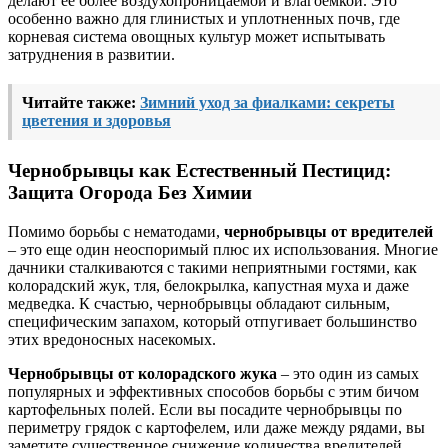
делают ее более воздухопроницаемой и влагоемкой. Это
особенно важно для глинистых и уплотненных почв, где
корневая система овощных культур может испытывать
затруднения в развитии.
Читайте также:
Зимний уход за фиалками: секреты
цветения и здоровья
Чернобрывцы как Естественный Пестицид:
Защита Огорода Без Химии
Помимо борьбы с нематодами,
чернобрывцы от вредителей
– это еще один неоспоримый плюс их использования. Многие
дачники сталкиваются с такими неприятными гостями, как
колорадский жук, тля, белокрылка, капустная муха и даже
медведка. К счастью, чернобрывцы обладают сильным,
специфическим запахом, который отпугивает большинство
этих вредоносных насекомых.
Чернобрывцы от колорадского жука
– это один из самых
популярных и эффективных способов борьбы с этим бичом
картофельных полей. Если вы посадите чернобрывцы по
периметру грядок с картофелем, или даже между рядами, вы
заметите существенное снижение количества вредителей.