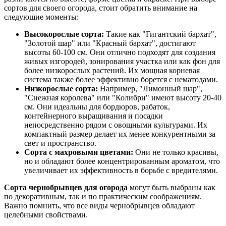
сортов для своего огорода, стоит обратить внимание на
следующие моменты:
Высокорослые сорта:
Такие как "Гигантский бархат",
"Золотой шар" или "Красный бархат", достигают
высоты 60-100 см. Они отлично подходят для создания
живых изгородей, зонирования участка или как фон для
более низкорослых растений. Их мощная корневая
система также более эффективно борется с нематодами.
Низкорослые сорта:
Например, "Лимонный шар",
"Снежная королева" или "Колибри" имеют высоту 20-40
см. Они идеальны для бордюров, рабаток,
контейнерного выращивания и посадки
непосредственно рядом с овощными культурами. Их
компактный размер делает их менее конкурентными за
свет и пространство.
Сорта с махровыми цветами:
Они не только красивы,
но и обладают более концентрированным ароматом, что
увеличивает их эффективность в борьбе с вредителями.
Сорта чернобрывцев для огорода
могут быть выбраны как
по декоративным, так и по практическим соображениям.
Важно помнить, что все виды чернобрывцев обладают
целебными свойствами.