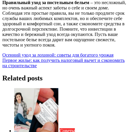
Правильный уход за постельным бельем
– это несложный,
но очень важный аспект заботы о себе и своем доме.
Соблюдая эти простые правила, вы не только продлите срок
службы ваших любимых комплектов, но и обеспечите себе
здоровый и комфортный сон, а также сэкономите средства в
долгосрочной перспективе. Помните, что инвестиции в
качество и бережный уход всегда окупаются. Пусть ваше
постельное белье всегда дарит вам ощущение свежести,
чистоты и уютного покоя.
Навигация
Осенний уход за лохиной: советы для богатого урожая
Первое жилье: как получить налоговый вычет и сэкономить
по
на строительстве
записям
Related posts
Советы