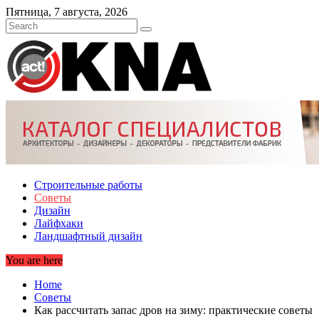
Skip
Пятница, 7 августа, 2026
to
content
Строительные работы
Советы
Дизайн
Лайфхаки
Ландшафтный дизайн
You are here
Home
Советы
Как рассчитать запас дров на зиму: практические советы