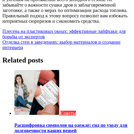
забывайте о важности сушки дров и заблаговременной
заготовке, а также о мерах по оптимизации расхода топлива.
Правильный подход к этому вопросу позволит вам избежать
неприятных сюрпризов и сэкономить средства.
Навигация
Плесень на пластиковых окнах: эффективные лайфхаки для
борьбы от экспертов
по
Отделка стен в заведениях: выбор материалов и создание
записям
интерьера
Related posts
Советы
Расшифровка символов на одежде: гид по уходу для
долговечности ваших вещей