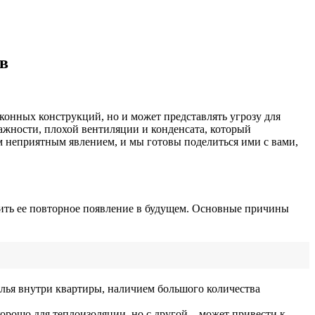
в
конных конструкций, но и может представлять угрозу для
лажности, плохой вентиляции и конденсата, который
м неприятным явлением, и мы готовы поделиться ими с вами,
тить ее повторное появление в будущем. Основные причины
лья внутри квартиры, наличием большого количества
орошо для теплоизоляции, но с другой – может привести к