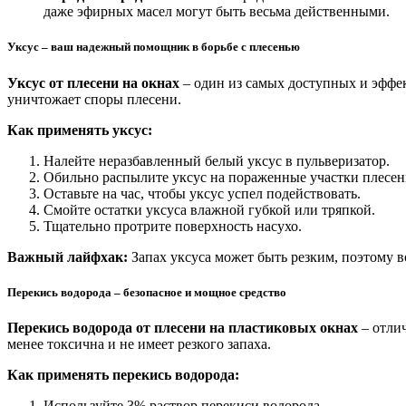
даже эфирных масел могут быть весьма действенными.
Уксус – ваш надежный помощник в борьбе с плесенью
Уксус от плесени на окнах
– один из самых доступных и эффе
уничтожает споры плесени.
Как применять уксус:
Налейте неразбавленный белый уксус в пульверизатор.
Обильно распылите уксус на пораженные участки плесен
Оставьте на час, чтобы уксус успел подействовать.
Смойте остатки уксуса влажной губкой или тряпкой.
Тщательно протрите поверхность насухо.
Важный лайфхак:
Запах уксуса может быть резким, поэтому 
Перекись водорода – безопасное и мощное средство
Перекись водорода от плесени на пластиковых окнах
– отли
менее токсична и не имеет резкого запаха.
Как применять перекись водорода:
Используйте 3% раствор перекиси водорода.