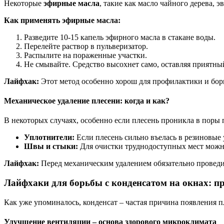
Некоторые
эфирные масла
, такие как масло чайного дерева,
Как применять эфирные масла:
Разведите 10-15 капель эфирного масла в стакане воды.
Перелейте раствор в пульверизатор.
Распылите на пораженные участки.
Не смывайте. Средство высохнет само, оставляя приятны
Лайфхак:
Этот метод особенно хорош для профилактики и бор
Механическое удаление плесени: когда и как?
В некоторых случаях, особенно если плесень проникла в поры 
Уплотнители:
Если плесень сильно въелась в резиновые 
Швы и стыки:
Для очистки труднодоступных мест можно
Лайфхак:
Перед механическим удалением обязательно проведи
Лайфхаки для борьбы с конденсатом на окнах: п
Как уже упоминалось, конденсат – частая причина появления 
Улучшение вентиляции – основа здорового микроклимата