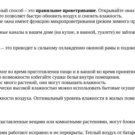
ный способ – это
правильное проветривание
. Открывайте окна 
о позволяет быстро обновить воздух и снизить влажность.
 окна имеют функцию микропроветривания (режим зимнего про
ные каналы в вашем доме (на кухне, в ванной, туалете) не забл
 – это приводит к сильному охлаждению оконной рамы и подокон
хне во время приготовления пищи и в ванной во время принятия
 возможности избегайте сушки белья внутри помещения.
ас много растений, они могут повышать влажность.
чески высокой влажностью можно использовать бытовые осушит
жности воздуха. Оптимальный уровень влажности в жилых поме
аставленные вещами или комнатными растениями, могут блокиров
ами работают исправно и не перекрыты. Теплый воздух от батар