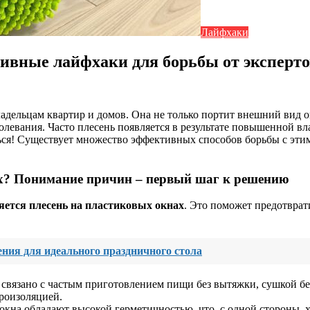
Лайфхаки
ивные лайфхаки для борьбы от эксперто
адельцам квартир и домов. Она не только портит внешний вид о
олевания. Часто плесень появляется в результате повышенной в
ться! Существует множество эффективных способов борьбы с эти
ах? Понимание причин – первый шаг к решению
яется плесень на пластиковых окнах
. Это поможет предотвра
ния для идеального праздничного стола
связано с частым приготовлением пищи без вытяжки, сушкой бе
роизоляцией.
на обладают высокой герметичностью, что, с одной стороны, х