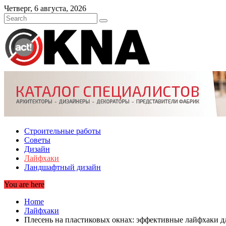
Skip
Четверг, 6 августа, 2026
to
content
Строительные работы
Советы
Дизайн
Лайфхаки
Ландшафтный дизайн
You are here
Home
Лайфхаки
Плесень на пластиковых окнах: эффективные лайфхаки дл