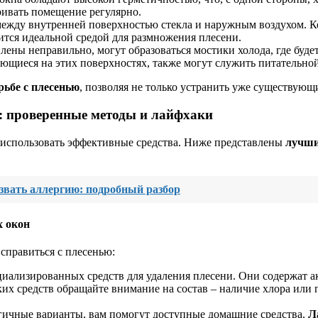
ривать помещение регулярно.
между внутренней поверхностью стекла и наружным воздухом. К
ится идеальной средой для размножения плесени.
ены неправильно, могут образоваться мостики холода, где будет
ющиеся на этих поверхностях, также могут служить питательной
ьбе с плесенью
, позволяя не только устранить уже существующ
х: проверенные методы и
лайфхаки
и использовать эффективные средства. Ниже представлены
лучши
звать аллергию: подробный разбор
х окон
 справиться с плесенью:
иализированных средств для удаления плесени. Они содержат а
их средств обращайте внимание на состав – наличие хлора или
гичные варианты, вам помогут доступные домашние средства.
Л