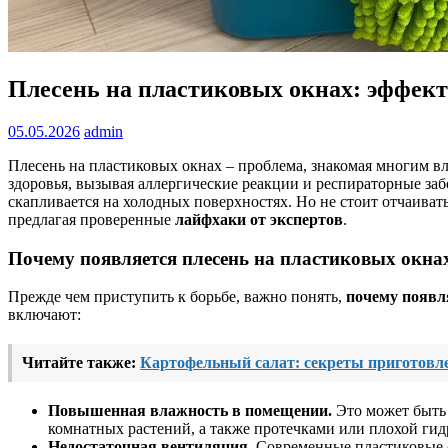
Плесень на пластиковых окнах: эффект
05.05.2026
admin
Плесень на пластиковых окнах – проблема, знакомая многим вл
здоровья, вызывая аллергические реакции и респираторные заб
скапливается на холодных поверхностях. Но не стоит отчаива
предлагая проверенные
лайфхаки от экспертов
.
Почему появляется плесень на пластиковых окн
Прежде чем приступить к борьбе, важно понять,
почему появл
включают:
Читайте также:
Картофельный салат: секреты приготовле
Повышенная влажность в помещении.
Это может быть 
комнатных растений, а также протечками или плохой гид
Недостаточная вентиляция.
Современные пластиковые ок