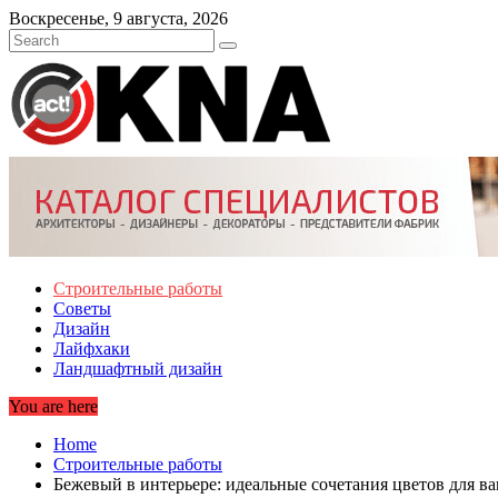
Skip
Воскресенье, 9 августа, 2026
to
content
Строительные работы
Советы
Дизайн
Лайфхаки
Ландшафтный дизайн
You are here
Home
Строительные работы
Бежевый в интерьере: идеальные сочетания цветов для в