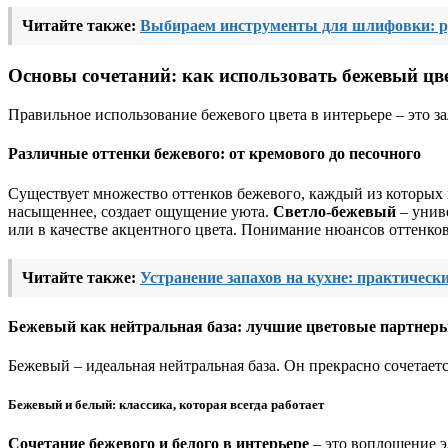
Читайте также:
Выбираем инструменты для шлифовки: ру
Основы сочетаний: как использовать бежевый цве
Правильное использование бежевого цвета в интерьере – это за
Различные оттенки бежевого: от кремового до песочного
Существует множество оттенков бежевого, каждый из которых 
насыщеннее, создает ощущение уюта.
Светло-бежевый
– унив
или в качестве акцентного цвета. Понимание нюансов оттенко
Читайте также:
Устранение запахов на кухне: практическ
Бежевый как нейтральная база: лучшие цветовые партнер
Бежевый – идеальная нейтральная база. Он прекрасно сочетае
Бежевый и белый: классика, которая всегда работает
Сочетание бежевого и белого в интерьере
– это воплощение э