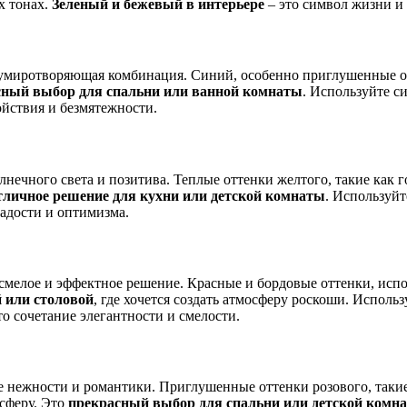
х тонах.
Зеленый и бежевый в интерьере
– это символ жизни и
 умиротворяющая комбинация. Синий, особенно приглушенные от
сный выбор для спальни или ванной комнаты
. Используйте с
йствия и безмятежности.
лнечного света и позитива. Теплые оттенки желтого, такие как
тличное решение для кухни или детской комнаты
. Используйт
адости и оптимизма.
 смелое и эффектное решение. Красные и бордовые оттенки, испо
 или столовой
, где хочется создать атмосферу роскоши. Испол
то сочетание элегантности и смелости.
 нежности и романтики. Приглушенные оттенки розового, такие
сферу. Это
прекрасный выбор для спальни или детской комн