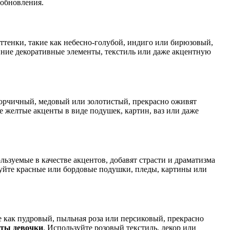
 обновления.
тенки, такие как небесно-голубой, индиго или бирюзовый,
иние декоративные элементы, текстиль или даже акцентную
 горчичный, медовый или золотистый, прекрасно оживят
е желтые акценты в виде подушек, картин, ваз или даже
льзуемые в качестве акцентов, добавят страсти и драматизма
ьзуйте красные или бордовые подушки, пледы, картины или
 как пудровый, пыльная роза или персиковый, прекрасно
аты девочки
. Используйте розовый текстиль, декор или