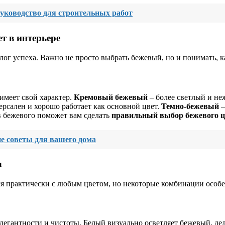
ководство для строительных работ
т в интерьере
лог успеха. Важно не просто выбрать бежевый, но и понимать, к
имеет свой характер.
Кремовый бежевый
– более светлый и не
ерсален и хорошо работает как основной цвет.
Темно-бежевый
–
в бежевого поможет вам сделать
правильный выбор бежевого ц
ие советы для вашего дома
ы
тся практически с любым цветом, но некоторые комбинации осо
легантности и чистоты. Белый визуально осветляет бежевый, де