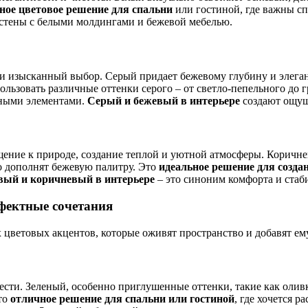
ное цветовое решение для спальни
или гостиной, где важны сп
 стены с белыми молдингами и бежевой мебелью.
и изысканный выбор. Серый придает бежевому глубину и элегант
ользовать различные оттенки серого – от светло-пепельного до 
вными элементами.
Серый и бежевый в интерьере
создают ощущ
щение к природе, создание теплой и уютной атмосферы. Коричне
о дополнят бежевую палитру. Это
идеальное решение для созда
вый и коричневый в интерьере
– это синоним комфорта и стаб
ффектные сочетания
их цветовых акцентов, которые оживят пространство и добавят е
жести. Зеленый, особенно приглушенные оттенки, такие как ол
Это
отличное решение для спальни или гостиной
, где хочется р