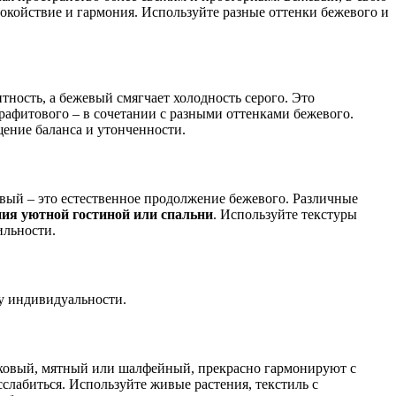
окойствие и гармония. Используйте разные оттенки бежевого и
ность, а бежевый смягчает холодность серого. Это
графитового – в сочетании с разными оттенками бежевого.
ение баланса и утонченности.
вый – это естественное продолжение бежевого. Различные
ния уютной гостиной или спальни
. Используйте текстуры
ильности.
му индивидуальности.
ивковый, мятный или шалфейный, прекрасно гармонируют с
асслабиться. Используйте живые растения, текстиль с