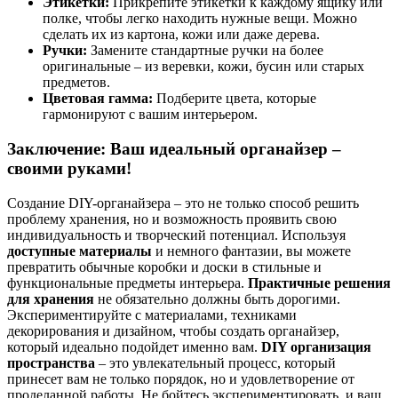
Этикетки:
Прикрепите этикетки к каждому ящику или
полке, чтобы легко находить нужные вещи. Можно
сделать их из картона, кожи или даже дерева.
Ручки:
Замените стандартные ручки на более
оригинальные – из веревки, кожи, бусин или старых
предметов.
Цветовая гамма:
Подберите цвета, которые
гармонируют с вашим интерьером.
Заключение: Ваш идеальный органайзер –
своими руками!
Создание DIY-органайзера – это не только способ решить
проблему хранения, но и возможность проявить свою
индивидуальность и творческий потенциал. Используя
доступные материалы
и немного фантазии, вы можете
превратить обычные коробки и доски в стильные и
функциональные предметы интерьера.
Практичные решения
для хранения
не обязательно должны быть дорогими.
Экспериментируйте с материалами, техниками
декорирования и дизайном, чтобы создать органайзер,
который идеально подойдет именно вам.
DIY организация
пространства
– это увлекательный процесс, который
принесет вам не только порядок, но и удовлетворение от
проделанной работы. Не бойтесь экспериментировать, и ваш