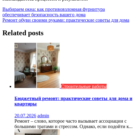
Навигация
Выбираем окна: как противовзломная фурнитура
обеспечивает безопасность вашего дома
по
Ремонт обуви своими руками: практические советы для дома
записям
Related posts
Строительные работы
Бюджетный ремонт: практические советы для дома и
квартиры
20.07.2026
admin
Ремонт – слово, которое часто вызывает ассоциации с
большими тратами и стрессом. Однако, если подойти к...