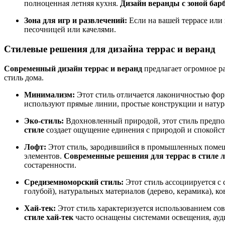
полноценная летняя кухня.
Дизайн веранды с зоной бар
Зона для игр и развлечений:
Если на вашей террасе или 
песочницей или качелями.
Стилевые решения для дизайна террас и веранд
Современный дизайн террас и веранд
предлагает огромное р
стиль дома.
Минимализм:
Этот стиль отличается лаконичностью фор
используют прямые линии, простые конструкции и натур
Эко-стиль:
Вдохновленный природой, этот стиль предпол
стиле
создает ощущение единения с природой и спокойств
Лофт:
Этот стиль, зародившийся в промышленных помещен
элементов.
Современные решения для террас в стиле 
состаренности.
Средиземноморский стиль:
Этот стиль ассоциируется с 
голубой), натуральных материалов (дерево, керамика), к
Хай-тек:
Этот стиль характеризуется использованием сов
стиле хай-тек
часто оснащены системами освещения, ауди