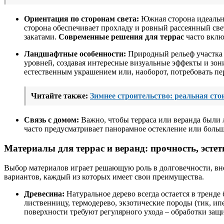
Ориентация по сторонам света:
Южная сторона идеально
сторона обеспечивает прохладу и ровный рассеянный све
закатами.
Современные решения для террас
часто вклю
Ландшафтные особенности:
Природный рельеф участка м
уровней, создавая интересные визуальные эффекты и зо
естественным украшением или, наоборот, потребовать пе
Читайте также:
Зимнее строительство: реальная ст
Связь с домом:
Важно, чтобы терраса или веранда были 
часто предусматривает панорамное остекление или бол
Материалы для террас и веранд: прочность, эсте
Выбор материалов играет решающую роль в долговечности, вн
вариантов, каждый из которых имеет свои преимущества.
Древесина:
Натуральное дерево всегда остается в тренде
лиственницу, термодерево, экзотические породы (тик, ип
поверхности требуют регулярного ухода – обработки защи