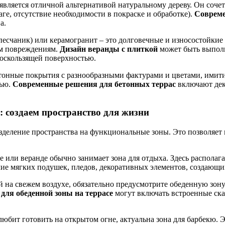
является отличной альтернативой натуральному дереву. Он сочет
аге, отсутствие необходимости в покраске и обработке).
Совреме
а.
песчаник) или керамогранит – это долговечные и износостойкие
им повреждениям.
Дизайн веранды с плиткой
может быть выполн
оскользящей поверхностью.
тонные покрытия с разнообразными фактурами и цветами, имит
тью.
Современные решения для бетонных террас
включают дек
 создаем пространство для жизни
зделение пространства на функциональные зоны. Это позволяе
 или веранде обычно занимает зона для отдыха. Здесь располага
ие мягких подушек, пледов, декоративных элементов, создающи
 на свежем воздухе, обязательно предусмотрите обеденную зону
ля обеденной зоны на террасе
могут включать встроенные ск
 любит готовить на открытом огне, актуальна зона для барбекю.