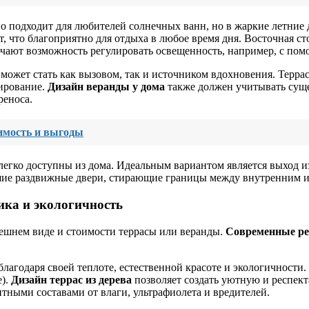
 подходит для любителей солнечных ванн, но в жаркие летние 
т, что благоприятно для отдыха в любое время дня. Восточная с
чают возможность регулировать освещенность, например, с по
ожет стать как вызовом, так и источником вдохновения. Терраса
нирование.
Дизайн веранды у дома
также должен учитывать суще
реноса.
оимость и выгоды
легко доступны из дома. Идеальным вариантом является выход и
ьшие раздвижные двери, стирающие границы между внутренним 
тика и экологичность
ешнем виде и стоимости террасы или веранды.
Современные ре
 благодаря своей теплоте, естественной красоте и экологичности
е).
Дизайн террас из дерева
позволяет создать уютную и респек
тными составами от влаги, ультрафиолета и вредителей.