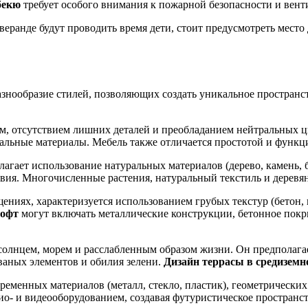
бекю
требует особого внимания к пожарной безопасности и вент
веранде будут проводить время дети, стоит предусмотреть место
азнообразие стилей, позволяющих создать уникальное простран
м, отсутствием лишних деталей и преобладанием нейтральных ц
альные материалы. Мебель также отличается простотой и функц
агает использование натуральных материалов (дерево, камень, 
ия. Многочисленные растения, натуральный текстиль и деревян
иях, характеризуется использованием грубых текстур (бетон, 
лофт
могут включать металлические конструкции, бетонное покры
солнцем, морем и расслабленным образом жизни. Он предполагае
ованых элементов и обилия зелени.
Дизайн террасы в средиземн
ременных материалов (металл, стекло, пластик), геометрически
о- и видеооборудованием, создавая футуристическое пространст