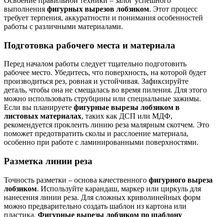
Освоение правильной техники – залог успешного
выполнения
фигурных вырезов лобзиком
. Этот процесс
требует терпения, аккуратности и понимания особенностей
работы с различными материалами.
Подготовка рабочего места и материала
Перед началом работы следует тщательно подготовить
рабочее место. Убедитесь, что поверхность, на которой будет
производиться рез, ровная и устойчивая. Зафиксируйте
деталь, чтобы она не смещалась во время пиления. Для этого
можно использовать струбцины или специальные зажимы.
Если вы планируете
фигурные вырезы лобзиком в
листовых материалах
, таких как ДСП или МДФ,
рекомендуется проклеить линию реза малярным скотчем. Это
поможет предотвратить сколы и расслоение материала,
особенно при работе с ламинированными поверхностями.
Разметка линии реза
Точность разметки – основа качественного
фигурного выреза
лобзиком
. Используйте карандаш, маркер или циркуль для
нанесения линии реза. Для сложных криволинейных форм
можно предварительно создать шаблон из картона или
пластика.
Фигурные вырезы лобзиком по шаблону