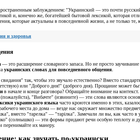
пространенным заблуждением: "Украинский — это почти русский,
икой и, конечно же, богатейшей бытовой лексикой, которая отли
ния, которые актуальны в повседневной жизни, а не только те, 
ия и здоровья
щения
а
— это расширение словарного запаса. Но не просто заучивание 
на
украинских словах для повседневного общения
.
 свидания" так, чтобы это звучало естественно? Вместо стандарт
тствую) или "Доброго дня!" (доброго дня). Прощание может быть
ки
в начале и конце разговора? Обращайте внимание на контекст.
 (пожалуйста), "Вибачте" (извините) — эти слова являются осно
ксики украинского языка
часто кроются именно в этих, казалос
рабочего места до дома — везде нас окружает множество предме
ка", вместо "тарелка" — "тарілка". Замечали ли вы, как часто 
нечко" (солнышко) — эти формы придают речи особую теплоту и 
и перенимайте их манеру.
ние: как звучать по-украински