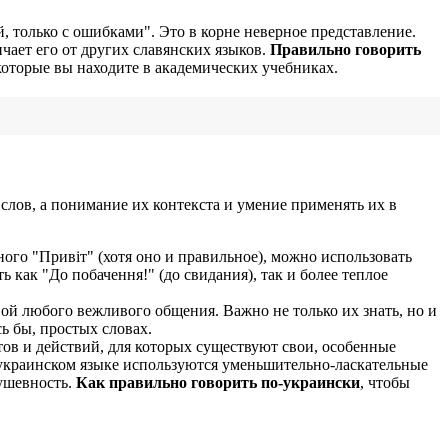
 только с ошибками". Это в корне неверное представление.
чает его от других славянских языков.
Правильно говорить
которые вы находите в академических учебниках.
слов, а понимание их контекста и умение применять их в
ного "Привіт" (хотя оно и правильное), можно использовать
 как "До побачення!" (до свидания), так и более теплое
вой любого вежливого общения. Важно не только их знать, но и
ь бы, простых словах.
тов и действий, для которых существуют свои, особенные
в украинском языке используются уменьшительно-ласкательные
душевность.
Как правильно говорить по-украински
, чтобы