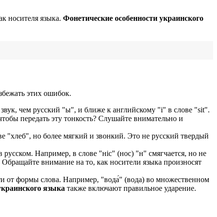
ак носителя языка.
Фонетические особенности украинского
збежать этих ошибок.
ук, чем русский "ы", и ближе к английскому "i" в слове "sit".
 чтобы передать эту тонкость? Слушайте внимательно и
ве "хлеб", но более мягкий и звонкий. Это не русский твердый
русском. Например, в слове "ніс" (нос) "н" смягчается, но не
 Обращайте внимание на то, как носители языка произносят
и от формы слова. Например, "вода́" (вода) во множественном
украинского языка
также включают правильное ударение.