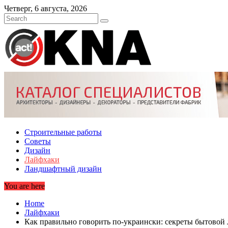
Skip
Четверг, 6 августа, 2026
to
content
Строительные работы
Советы
Дизайн
Лайфхаки
Ландшафтный дизайн
You are here
Home
Лайфхаки
Как правильно говорить по-украински: секреты бытовой