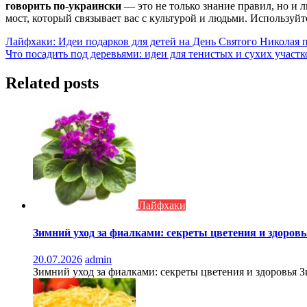
говорить по-украински
— это не только знание правил, но и 
мост, который связывает вас с культурой и людьми. Используйт
Навигация
Лайфхаки: Идеи подарков для детей на День Святого Николая п
Что посадить под деревьями: идеи для тенистых и сухих участк
по
записям
Related posts
Лайфхаки
Зимний уход за фиалками: секреты цветения и здоров
20.07.2026
admin
Зимний уход за фиалками: секреты цветения и здоровья Зим