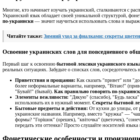
Многие, кто начинает изучать украинский, сталкиваются с рас
Украинский язык обладает своей уникальной структурой, фонет
по-украински
— значит научиться использовать слова и выраже
Читайте также:
Зимний уход за фиалками: секреты цветен
Освоение украинских слов для повседневного об
Первый шаг к освоению
бытовой лексики украинского язык
реальных ситуациях. Забудьте о списках слов, сосредоточьтесь 
Приветствия и прощания:
Как сказать "привет" или "до
более неформальные варианты, например, "Вітаю!" (приве
"Бувай!" (бывай).
Как правильно говорить по-украинс
Элементы вежливости:
"Дякую" (спасибо), "Будь ласка"
использовать их в нужный момент.
Секреты бытовой ле
Бытовые предметы и действия:
От кухни до улицы, от 
украинские названия. Например, вместо "кружка" — "чаш
формы? "Горішок" (орешек), "квіточка" (цветочек), "со
передать эти оттенки? Просто слушайте носителей языка 
Фонетические особенности и произноше