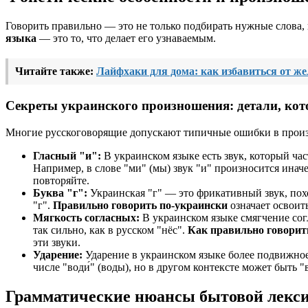
Говорить правильно — это не только подбирать нужные слова, 
языка
— это то, что делает его узнаваемым.
Читайте также:
Лайфхаки для дома: как избавиться от же
Секреты украинского произношения: детали, ко
Многие русскоговорящие допускают типичные ошибки в про
Гласный "и":
В украинском языке есть звук, который част
Например, в слове "ми" (мы) звук "и" произносится иначе
повторяйте.
Буква "г":
Украинская "г" — это фрикативный звук, похож
"г".
Правильно говорить по-украински
означает освоить
Мягкость согласных:
В украинском языке смягчение согла
так сильно, как в русском "нёс".
Как правильно говорит
эти звуки.
Ударение:
Ударение в украинском языке более подвижное,
числе "води́" (воды), но в другом контексте может быть "
Грамматические нюансы бытовой лекси