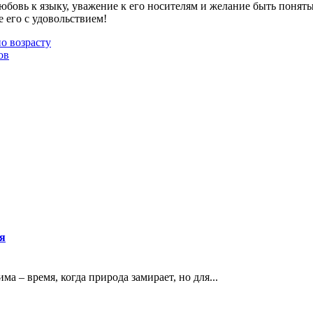
любовь к языку, уважение к его носителям и желание быть понят
е его с удовольствием!
о возрасту
ов
ья
а – время, когда природа замирает, но для...