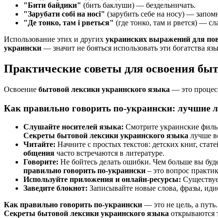
"Бити байдики"
(бить баклуши) — бездельничать.
"Зарубати собі на носі"
(зарубить себе на носу) — запом
"Де тонко, там і рветься"
(где тонко, там и рвется) — сл
Использование этих и других
украинских выражений для по
украински
— значит не бояться использовать эти богатства язы
Практические советы для освоения бы
Освоение
бытовой лексики украинского языка
— это процесс
Как правильно говорить по-украински: лучшие 
Слушайте носителей языка:
Смотрите украинские фильм
Секреты бытовой лексики украинского языка
лучше вс
Читайте:
Начните с простых текстов: детских книг, стат
общения
часто встречаются в литературе.
Говорите:
Не бойтесь делать ошибки. Чем больше вы буде
правильно говорить по-украински
– это вопрос практик
Используйте приложения и онлайн-ресурсы:
Существуе
Заведите блокнот:
Записывайте новые слова, фразы, идио
Как правильно говорить по-украински
— это не цель, а пут
Секреты бытовой лексики украинского языка
открываются т