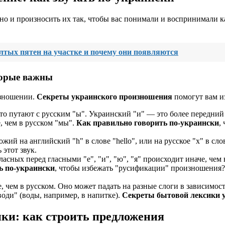
но и произносить их так, чтобы вас понимали и воспринимали к
лтых пятен на участке и почему они появляются
торые важны
изношении.
Секреты украинского произношения
помогут вам и
о путают с русским "ы". Украинский "и" — это более передний зв
, чем в русском "мы".
Как правильно говорить по-украински
,
ий на английский "h" в слове "hello", или на русское "х" в сло
 этот звук.
сных перед гласными "е", "и", "ю", "я" происходит иначе, чем в 
ь по-украински
, чтобы избежать "русификации" произношения?
 чем в русском. Оно может падать на разные слоги в зависимост
во́ди" (воды, например, в напитке).
Секреты бытовой лексики 
ки: как строить предложения