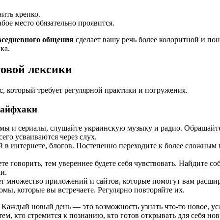
нить крепко.
абое место обязательно проявится.
вседневного общения
сделает вашу речь более колоритной и пон
ка.
товой лексики
, который требует регулярной практики и погружения.
лайфхаки
ы и сериалы, слушайте украинскую музыку и радио. Обращайте
его усваиваются через слух.
ей в интернете, блогов. Постепенно переходите к более сложным
те говорить, тем увереннее будете себя чувствовать. Найдите с
и.
т множество приложений и сайтов, которые помогут вам расшир
мы, которые вы встречаете. Регулярно повторяйте их.
ь. Каждый новый день — это возможность узнать что-то новое, у
ем, кто стремится к познанию, кто готов открывать для себя но