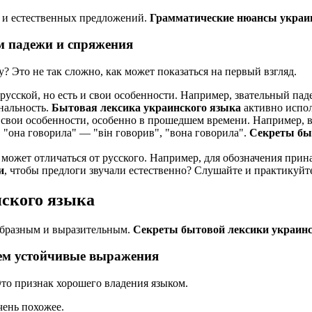
 и естественных предложений.
Грамматические нюансы украи
м падежи и спряжения
у? Это не так сложно, как может показаться на первый взгляд.
русской, но есть и свои особенности. Например, звательный пад
ональность.
Бытовая лексика украинского языка
активно испол
свои особенности, особенно в прошедшем времени. Например, в
, "она говорила" — "він говорив", "вона говорила".
Секреты бы
ожет отличаться от русского. Например, для обозначения принад
и
, чтобы предлоги звучали естественно? Слушайте и практикуйте
ского языка
 образным и выразительным.
Секреты бытовой лексики украинс
уем устойчивые выражения
Это признак хорошего владения языком.
чень похожее.