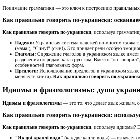
Понимание грамматики — это ключ к построению правильных
Как правильно говорить по-украински: осваивае
Как правильно говорить по-украински
, используя грамматик
Падежи:
Украинская система падежей во многом схожа с 
(мама!), "Сину!" (сын!). Это придает речи особую эмоци
Глаголы:
Спряжение глаголов в украинском языке имеет 
разделения по родам, как в русском. Вместо "он говорил"
особенностей глагольных форм.
Предлоги:
Использование предлогов в украинском языке м
меня есть книга).
Как правильно говорить по-украинск
Идиомы и фразеологизмы: душа украин
Идиомы и фразеологизмы
— это то, что делает язык живым,
Как правильно говорить по-украински: использ
Как правильно говорить по-украински
, используя идиомы? 
"Як дві краплі води"
(как две капли воды) — означает о