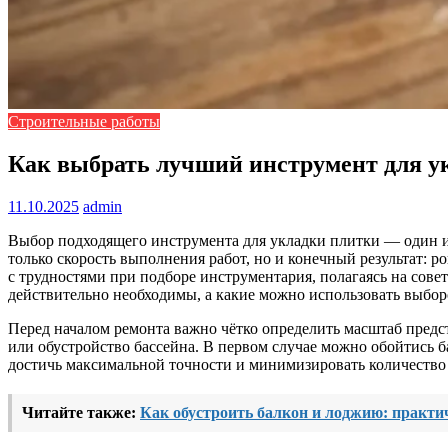
Строительные работы
Как выбрать лучший инструмент для ук
11.10.2025
admin
Выбор подходящего инструмента для укладки плитки — один и
только скорость выполнения работ, но и конечный результат:
с трудностями при подборе инструментария, полагаясь на сове
действительно необходимы, а какие можно использовать выборо
Перед началом ремонта важно чётко определить масштаб предст
или обустройство бассейна. В первом случае можно обойтись 
достичь максимальной точности и минимизировать количеств
Читайте также:
Как обустроить балкон и лоджию: практи