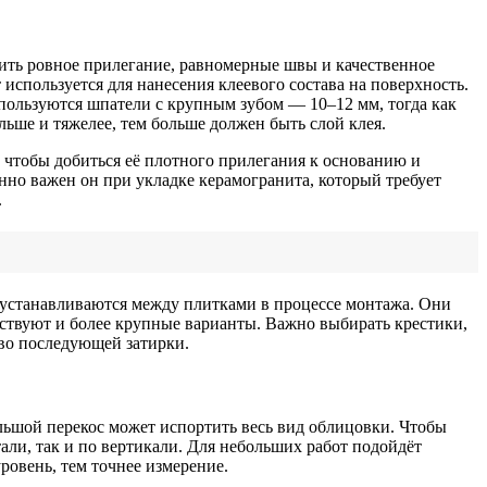
чить ровное прилегание, равномерные швы и качественное
 используется для нанесения клеевого состава на поверхность.
спользуются шпатели с крупным зубом — 10–12 мм, тогда как
льше и тяжелее, тем больше должен быть слой клея.
 чтобы добиться её плотного прилегания к основанию и
нно важен он при укладке керамогранита, который требует
.
 устанавливаются между плитками в процессе монтажа. Они
ествуют и более крупные варианты. Важно выбирать крестики,
во последующей затирки.
льшой перекос может испортить весь вид облицовки. Чтобы
тали, так и по вертикали. Для небольших работ подойдёт
ровень, тем точнее измерение.