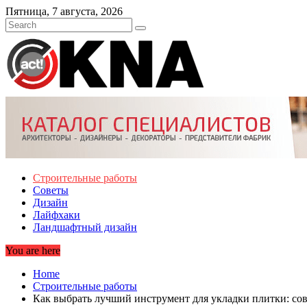
Skip
Пятница, 7 августа, 2026
to
content
Строительные работы
Советы
Дизайн
Лайфхаки
Ландшафтный дизайн
You are here
Home
Строительные работы
Как выбрать лучший инструмент для укладки плитки: сов