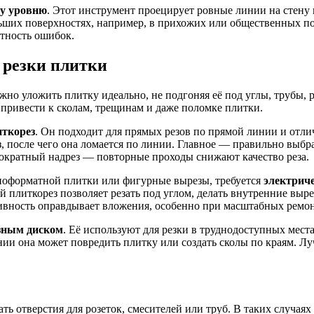
у уровню
. Этот инструмент проецирует ровные линии на стену 
ьших поверхностях, например, в прихожих или общественных по
ятность ошибок.
 резки плитки
но уложить плитку идеально, не подгоняя её под углы, трубы, ро
т привести к сколам, трещинам и даже поломке плитки.
иткорез
. Он подходит для прямых резов по прямой линии и отлич
з, после чего она ломается по линии. Главное — правильно выб
нократный надрез — повторные проходы снижают качество реза.
упноформатной плитки или фигурные вырезы, требуется
электрич
 плиткорез позволяет резать под углом, делать внутренние выре
тивность оправдывает вложения, особенно при масштабных ремон
азным диском
. Её используют для резки в труднодоступных мест
ии она может повредить плитку или создать сколы по краям. Лу
ть отверстия для розеток, смесителей или труб. В таких случая