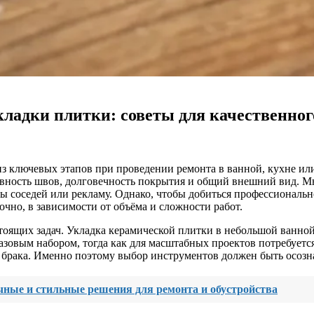
ладки плитки: советы для качественног
з ключевых этапов при проведении ремонта в ванной, кухне ил
 ровность швов, долговечность покрытия и общий внешний вид.
ты соседей или рекламу. Однако, чтобы добиться профессиональ
чно, в зависимости от объёма и сложности работ.
оящих задач. Укладка керамической плитки в небольшой ванной 
базовым набором, тогда как для масштабных проектов потребует
о брака. Именно поэтому выбор инструментов должен быть осоз
чные и стильные решения для ремонта и обустройства