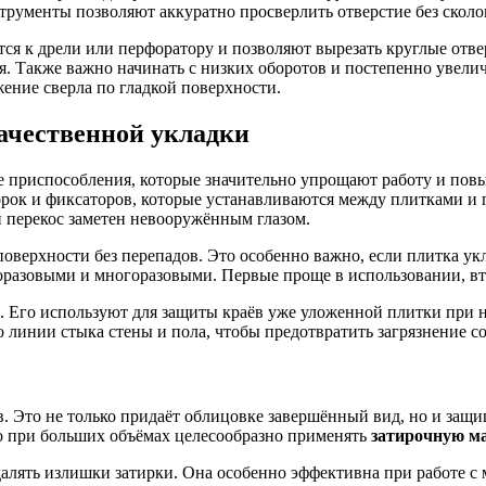
струменты позволяют аккуратно просверлить отверстие без сколо
я к дрели или перфоратору и позволяют вырезать круглые отве
я. Также важно начинать с низких оборотов и постепенно увели
ение сверла по гладкой поверхности.
ачественной укладки
приспособления, которые значительно упрощают работу и повыш
спорок и фиксаторов, которые устанавливаются между плитками и
 перекос заметен невооружённым глазом.
верхности без перепадов. Это особенно важно, если плитка укл
оразовыми и многоразовыми. Первые проще в использовании, в
. Его используют для защиты краёв уже уложенной плитки при 
о линии стыка стены и пола, чтобы предотвратить загрязнение с
. Это не только придаёт облицовке завершённый вид, но и защи
о при больших объёмах целесообразно применять
затирочную м
алять излишки затирки. Она особенно эффективна при работе с 