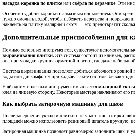
насадка-коронка по плитке
или
свёрла по керамике
. Эти ин
Особенно удобны коронки с алмазным напылением. Они крепятс
нужно смочить водой, чтобы избежать перегрева и повреждени
наклеить на плитку малярный скотч — это предотвратит скольж
Дополнительные приспособления для к
Помимо основных инструментов, существуют вспомогательные 
выравнивания плитки
. Эта система состоит из клиньев, ра
она при укладке крупноформатной плитки, где даже небольшой
Система выравнивания позволяет добиться абсолютно ровной по
воды или дискомфорту при ходьбе. Такие системы бывают одн
Ещё одним полезным инструментом является
малярный скотч
клея на лицевую сторону. Некоторые мастера наклеивают его п
Как выбрать затирочную машинку для швов
После завершения укладки плитки наступает этап затирки швов
площадей можно использовать резиновый шпатель вручную, н
Затирочная машинка позволяет равномерно заполнять швы и уд