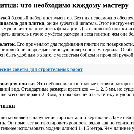
итки: что необходимо каждому мастеру
рукой базовый набор инструментов. Без них невозможно обеспе
шпатель для плитки
, он же зубчатый шпатель. Этот инструмент
апрямую влияет на прочность фиксации. Для напольной плитки и
рать шпатель нужно с учётом размера и веса плитки: чем она бо
олоток
. Его применяют для подбивания плитки по поверхности,
резиновый не повреждает лицевую поверхность материала. Особе
н быть удобным в хвате, с увесистым бойком и прочной ручкой
еские советы для строительных работ
тики для плитки
. Это небольшие пластиковые вставки, которые
ний вид. Стандартные размеры крестиков — 1, 2, 3 мм, но сущ
е всего выбирают 2–3 мм, чтобы обеспечить эстетику и удобст
литки
литки является нарушение горизонтали и вертикали. Даже небо
ень
. Он помогает контролировать ровность рядов как по горизон
ельнее использовать модели длиной 1–1,5 метра. Чем длиннее у