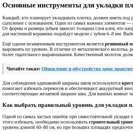
Основные инструменты для укладки пл
Каждый, кто планирует укладывать плитку, должен иметь под 
сцепление с основанием. Один из самых важных элементов —
От формы и размера зубьев зависит толщина слоя клея, что н
для настенной керамики подойдут модели с зубом 6–8 мм. Выби
Ещё одним незаменимым инструментом является
резиновый м
выровнять по уровню. В отличие от металлического молотка, 
более тщательного выравнивания. Качественный молоток долже
Читайте также:
Обновление и обустройство дачи: практич
Для соблюдения одинаковой ширины швов используются
крес
помогают избежать перекосов и обеспечивают аккуратный внеш
соответствующие желаемой ширине шва. Для ванных комнат чащ
Как выбрать правильный уровень для укладки п
Одной из самых частых ошибок при самостоятельной укладке п
этого избежать, необходимо использовать
строительный уров
уровень длиной 60–80 см, но при больших площадях предпочтит