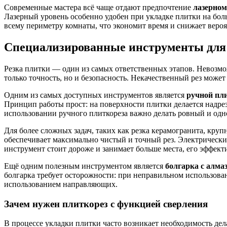
Современные мастера всё чаще отдают предпочтение
лазерном
Лазерный уровень особенно удобен при укладке плитки на бол
всему периметру комнаты, что экономит время и снижает веро
Специализированные инструменты для
Резка плитки — один из самых ответственных этапов. Невозмож
только точность, но и безопасность. Некачественный рез може
Одним из самых доступных инструментов является
ручной пл
Принцип работы прост: на поверхности плитки делается надре
использовании ручного плиткореза важно делать ровный и од
Для более сложных задач, таких как резка керамогранита, кр
обеспечивает максимально чистый и точный рез. Электрический
инструмент стоит дороже и занимает больше места, его эффек
Ещё одним полезным инструментом является
болгарка с алм
болгарка требует осторожности: при неправильном использован
использованием направляющих.
Зачем нужен плиткорез с функцией сверления
В процессе укладки плитки часто возникает необходимость дела