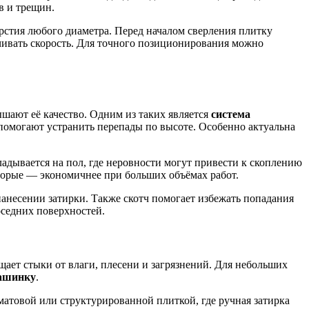
в и трещин.
рстия любого диаметра. Перед началом сверления плитку
чивать скорость. Для точного позиционирования можно
ают её качество. Одним из таких является
система
 помогают устранить перепады по высоте. Особенно актуальна
адывается на пол, где неровности могут привести к скоплению
торые — экономичнее при больших объёмах работ.
нанесении затирки. Также скотч помогает избежать попадания
оседних поверхностей.
щает стыки от влаги, плесени и загрязнений. Для небольших
ашинку
.
матовой или структурированной плиткой, где ручная затирка