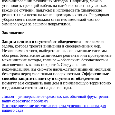
комбинировании различных методов. Например, можно
установить греющий кабель на наиболее опасных участках
(входные ступени, пандусы) и использовать химические
реагенты или песок на менее проходимых зонах. Регулярная
уборка снега также должна стать неотъемлемой частью
зимнего ухода за вашими покрытиями.
Заключение
Защита плитки и ступеней от обледенения
– это важная
задача, которая требует внимания и своевременных мер.
Независимо от того, выберете ли вы современные системы
обогрева, безопасные химические реагенты или проверенные
механические методы, главное – обеспечить безопасность и
долговечность ваших покрытий. Следуя нашим
рекомендациям, вы сможете наслаждаться зимними месяцами
без страха перед скользкими поверхностями.
Эффективные
способы защитить плитку и ступени от обледенения
помогут вам сохранить ваш дом и прилегающую территорию
в идеальном состоянии на долгие годы.
Навигация
Лимон – универсальное средство: как обычный фрукт решит
вашу серьезную проблему
по
Быстрое цветение петунии: секреты успешного посева для
записям
вашего сада