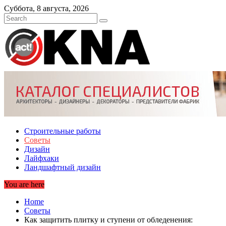
Skip
Суббота, 8 августа, 2026
to
content
Строительные работы
Советы
Дизайн
Лайфхаки
Ландшафтный дизайн
You are here
Home
Советы
Как защитить плитку и ступени от обледенения: