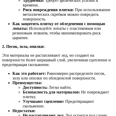
Трудоемко:
Требует физических усилий и
времени.
Риск повреждения плитки:
При использовании
металлических скребков можно повредить
поверхность.
Как защитить плитку от обледенения с помощью
лопаты:
Используйте лопаты с пластиковым или
резиновым лезвием, чтобы минимизировать риск
царапин.
2. Песок, зола, опилки:
Эти материалы не растапливают лед, но создают на
поверхности более шершавый слой, увеличивая сцепление и
предотвращая скольжение.
Как это работает:
Равномерно распределите песок,
золу или опилки по обледенелой поверхности.
Преимущества:
Доступность:
Легко найти.
Безопасность для материалов:
Не повреждают
плитку.
Улучшают сцепление:
Предотвращают
скольжение.
Недостатки:
Не растапливают лед:
Лед остается под слоем