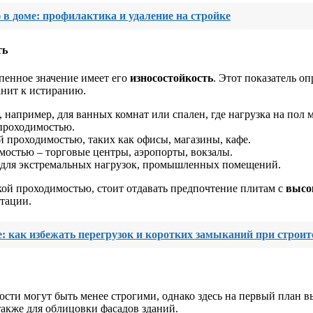
в доме: профилактика и удаление на стройке
ть
пенное значение имеет его
износостойкость
. Этот показатель о
ранит к истиранию.
например, для ванных комнат или спален, где нагрузка на пол 
проходимостью.
 проходимостью, таких как офисы, магазины, кафе.
остью – торговые центры, аэропорты, вокзалы.
 для экстремальных нагрузок, промышленных помещений.
кой проходимостью, стоит отдавать предпочтение плитам с
высо
атации.
: как избежать перегрузок и коротких замыканий при строит
ости могут быть менее строгими, однако здесь на первый план 
также для облицовки фасадов зданий.