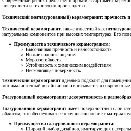
Современный рынок предлагает широкий ассортимент керамогр
поверхности и технологии производства.
Технический (неглазурованный) керамогранит: прочность 
Технический керамогранит
, также известный как
неглазуров
натуральных компонентов при высоких температурах. Его пове
Преимущества технического керамогранита:
Высочайшая прочность и износостойкость.
Низкое водопоглощение.
Морозостойкость.
Устойчивость к химическим воздействиям.
Нескользящая поверхность.
Технический керамогранит
идеально подходит для помещений 
минималистичный дизайн хорошо вписывается в современные 
Глазурованный керамогранит: декоративность и разнообраз
Глазурованный керамогранит
имеет поверхностный слой глаз
обжигом, что обеспечивает ее прочное сцепление с материалом
Преимущества глазурованного керамогранита:
Широкий выбор дизайнов, имитирующих натуральны