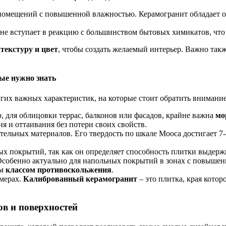
омещений с повышенной влажностью. Керамогранит обладает оч
не вступает в реакцию с большинством бытовых химикатов, что 
о
текстуру и цвет
, чтобы создать желаемый интерьер. Важно так
ые нужно знать
угих важных характеристик, на которые стоит обратить внимани
 для облицовки террас, балконов или фасадов, крайне важна
мо
 и оттаивания без потери своих свойств.
ельных материалов. Его твердость по шкале Мооса достигает 7-
ых покрытий, так как он определяет способность плитки выдерж
собенно актуально для напольных покрытий в зонах с повышен
им
классом противоскольжения
.
змерах.
Калиброванный керамогранит
– это плитка, края котор
ов и поверхностей