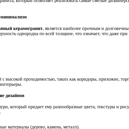
анита, который позволяет реализовать самые смелые дизайнерс
и минимализм
анный керамогранит
, является наиболее прочным и долговечн
рхность однородна по всей толщине, что означает, что даже пр
с высокой проходимостью, таких как коридоры, прихожие, торг
интерьеры.
ие дизайнов
ури, который придает ему разнообразные цвета, текстуры и рису
.
е материалы (дерево, камень, металл).