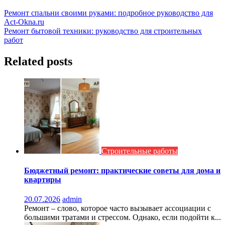
Навигация
Ремонт спальни своими руками: подробное руководство для
Act-Okna.ru
по
Ремонт бытовой техники: руководство для строительных
записям
работ
Related posts
Строительные работы
Бюджетный ремонт: практические советы для дома и
квартиры
20.07.2026
admin
Ремонт – слово, которое часто вызывает ассоциации с
большими тратами и стрессом. Однако, если подойти к...