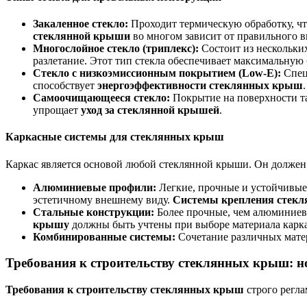
Закаленное стекло:
Проходит термическую обработку, что
стеклянной крыши
во многом зависит от правильного в
Многослойное стекло (триплекс):
Состоит из нескольких
разлетание. Этот тип стекла обеспечивает максимальную
Стекло с низкоэмиссионным покрытием (Low-E):
Специ
способствует
энергоэффективности стеклянных крыш
.
Самоочищающееся стекло:
Покрытие на поверхности так
упрощает
уход за стеклянной крышей
.
Каркасные системы для стеклянных крыш
Каркас является основой любой стеклянной крыши. Он должен
Алюминиевые профили:
Легкие, прочные и устойчивые
эстетичному внешнему виду.
Системы крепления стекл
Стальные конструкции:
Более прочные, чем алюминиевы
крышу
должны быть учтены при выборе материала карка
Комбинированные системы:
Сочетание различных матер
Требования к строительству стеклянных крыш: 
Требования к строительству стеклянных крыш
строго регла