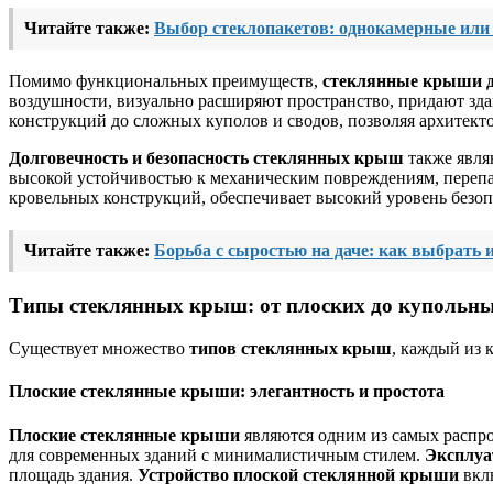
Читайте также:
Выбор стеклопакетов: однокамерные или
Помимо функциональных преимуществ,
стеклянные крыши д
воздушности, визуально расширяют пространство, придают зд
конструкций до сложных куполов и сводов, позволяя архитект
Долговечность и безопасность стеклянных крыш
также явля
высокой устойчивостью к механическим повреждениям, перепа
кровельных конструкций, обеспечивает высокий уровень безо
Читайте также:
Борьба с сыростью на даче: как выбрать 
Типы стеклянных крыш: от плоских до купольн
Существует множество
типов стеклянных крыш
, каждый из 
Плоские стеклянные крыши: элегантность и простота
Плоские стеклянные крыши
являются одним из самых распро
для современных зданий с минималистичным стилем.
Эксплуа
площадь здания.
Устройство плоской стеклянной крыши
вклю