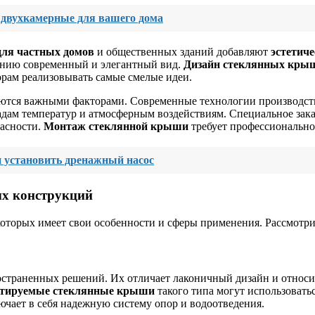
 двухкамерные для вашего дома
ля частных домов
и общественных зданий добавляют
эстетич
анию современный и элегантный вид.
Дизайн стеклянных кры
орам реализовывать самые смелые идеи.
ются важными факторами. Современные технологии производств
дам температур и атмосферным воздействиям. Специальное зака
пасности.
Монтаж стеклянной крыши
требует профессиональног
и установить дренажный насос
ых конструкций
которых имеет свои особенности и сферы применения. Рассмотр
страненных решений. Их отличает лаконичный дизайн и относи
тируемые стеклянные крыши
такого типа могут использовать
чает в себя надежную систему опор и водоотведения.