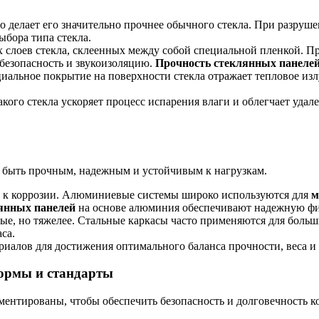
 делает его значительно прочнее обычного стекла. При разруше
ыбора типа стекла.
 слоев стекла, склеенных между собой специальной пленкой. П
 безопасность и звукоизоляцию.
Прочность стеклянных панеле
альное покрытие на поверхности стекла отражает тепловое излу
ого стекла ускоряет процесс испарения влаги и облегчает удале
 быть прочным, надежным и устойчивым к нагрузкам.
 к коррозии. Алюминиевые системы широко используются для
м
янных панелей
на основе алюминия обеспечивают надежную ф
е, но тяжелее. Стальные каркасы часто применяются для больш
са.
иалов для достижения оптимального баланса прочности, веса и
нормы и стандарты
ментированы, чтобы обеспечить безопасность и долговечность к