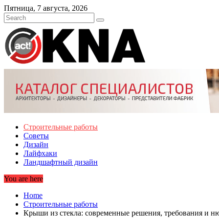
Skip
Пятница, 7 августа, 2026
to
content
Строительные работы
Советы
Дизайн
Лайфхаки
Ландшафтный дизайн
You are here
Home
Строительные работы
Крыши из стекла: современные решения, требования и н