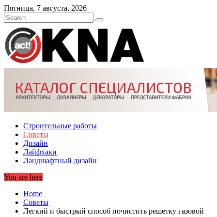
Skip
Пятница, 7 августа, 2026
to
content
Строительные работы
Советы
Дизайн
Лайфхаки
Ландшафтный дизайн
You are here
Home
Советы
Легкий и быстрый способ почистить решетку газовой