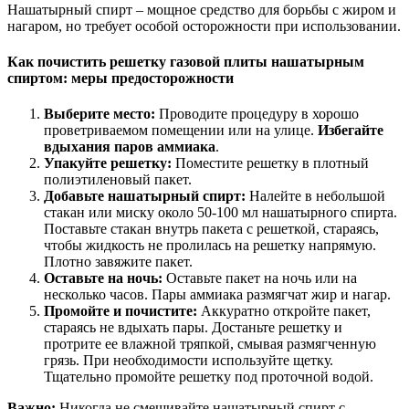
Нашатырный спирт – мощное средство для борьбы с жиром и
нагаром, но требует особой осторожности при использовании.
Как почистить решетку газовой плиты нашатырным
спиртом: меры предосторожности
Выберите место:
Проводите процедуру в хорошо
проветриваемом помещении или на улице.
Избегайте
вдыхания паров аммиака
.
Упакуйте решетку:
Поместите решетку в плотный
полиэтиленовый пакет.
Добавьте нашатырный спирт:
Налейте в небольшой
стакан или миску около 50-100 мл нашатырного спирта.
Поставьте стакан внутрь пакета с решеткой, стараясь,
чтобы жидкость не пролилась на решетку напрямую.
Плотно завяжите пакет.
Оставьте на ночь:
Оставьте пакет на ночь или на
несколько часов. Пары аммиака размягчат жир и нагар.
Промойте и почистите:
Аккуратно откройте пакет,
стараясь не вдыхать пары. Достаньте решетку и
протрите ее влажной тряпкой, смывая размягченную
грязь. При необходимости используйте щетку.
Тщательно промойте решетку под проточной водой.
Важно:
Никогда не смешивайте нашатырный спирт с