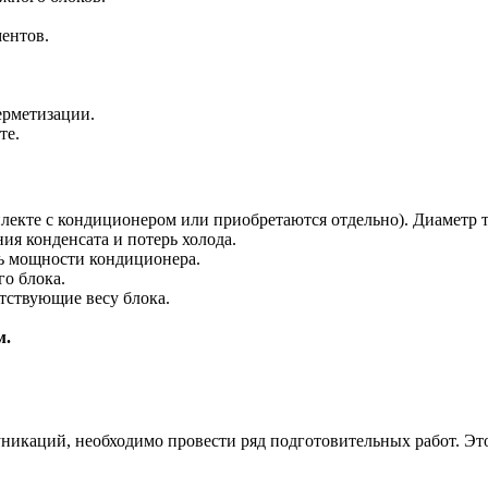
ентов.
ерметизации.
те.
лекте с кондиционером или приобретаются отдельно). Диаметр т
я конденсата и потерь холода.
ь мощности кондиционера.
го блока.
тствующие весу блока.
м.
уникаций, необходимо провести ряд подготовительных работ. Эт