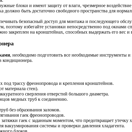
я.
ужные блоки и имеют защиту от влаги, чрезмерное воздействие 
а должно быть достаточно свободного пространства для нормаль
печивать безопасный доступ для монтажа и последующего обсл
, поэтому избегайте установки непосредственно под окнами с
о закреплен на кронштейнах, способных выдержать его вес и 
онера
уками
, необходимо подготовить все необходимые инструменты и
в кондиционера.
ах под трассу фреонопровода и крепления кронштейнов.
от материала стен).
ккуратного сверления отверстий большого диаметра.
нцов медных труб к соединению.
руб без образования заломов.
тягивания гаек фреонопроводов.
затяжки гаек с заданным моментом, что предотвращает утечку х
я вакуумирования системы и проверки давления хладагента.
жного блоков.