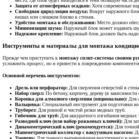
место, где блок будет находиться в тени большую часть дн
Защита от атмосферных осадков:
Хотя современные нар
Свободная циркуляция воздуха:
Вокруг наружного блок
нишах или слишком близко к стенам.
Удобство монтажа и обслуживания:
Место должно обес
Минимизация шума:
Наружный блок может издавать шум
Надежное крепление:
Наружный блок должен быть надежн
Инструменты и материалы для монтажа кондици
Прежде чем приступить к
монтажу сплит-системы своими р
усложнить процесс, но и привести к повреждению компоненто
Основной перечень инструментов:
Дрель или перфоратор:
Для сверления отверстий в стен
Набор сверл:
По бетону, кирпичу, дереву (в зависимости 
Коронка для алмазного сверления (опционально):
Для а
Вальцовка:
Специальный инструмент для подготовки ко
Труборез:
Для ровной и чистой резки медных труб.
Гибочник для труб:
Для аккуратного изгибания медных т
Разводной ключ (или набор рожковых ключей):
Для за
Динамометрический ключ (рекомендуется):
Для точной 
Манометрический коллектор с вакуумным насосом:
Дл
Уровень:
Для точного выравнивания внутреннего и нару