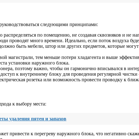
т руководствоваться следующими принципами:
 распределяться по помещению, не создавая сквозняков и не на
ди проводят много времени. Идеально, если поток воздуха буде
олжно быть мебели, штор или других предметов, которые могут
вой магистрали, тем меньше потери хладагента и выше эффектив
ста установки наружного блока.
онера, поэтому важно, чтобы он гармонично вписывался в интер
доступ к внутреннему блоку для проведения регулярной чистки 
ектрическая розетка или возможность провести проводку к бли
хода к выбору места:
еты удаления пятен и запахов
ет привести к перегреву наружного блока, что негативно скаже