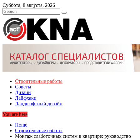
Skip
Суббота, 8 августа, 2026
to
content
Строительные работы
Советы
Дизайн
Лайфхаки
Ландшафтный дизайн
You are here
Home
Строительные работы
Монтаж слаботочных систем в квартире: руководство