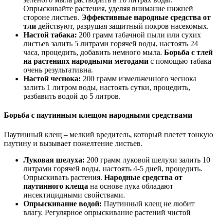
Опрыскивайте растения, уделяя внимание нижней
стороне листьев.
Эффективные народные средства от
тли
действуют, разрушая защитный покров насекомых.
Настой табака:
200 грамм табачной пыли или сухих
листьев залить 5 литрами горячей воды, настоять 24
часа, процедить, добавить немного мыла.
Борьба с тлей
на растениях народными методами
с помощью табака
очень результативна.
Настой чеснока:
200 грамм измельченного чеснока
залить 1 литром воды, настоять сутки, процедить,
разбавить водой до 5 литров.
Борьба с паутинным клещом народными средствами
Паутинный клещ – мелкий вредитель, который плетет тонкую
паутину и вызывает пожелтение листьев.
Луковая шелуха:
200 грамм луковой шелухи залить 10
литрами горячей воды, настоять 4-5 дней, процедить.
Опрыскивать растения.
Народные средства от
паутинного клеща
на основе лука обладают
инсектицидными свойствами.
Опрыскивание водой:
Паутинный клещ не любит
влагу. Регулярное опрыскивание растений чистой