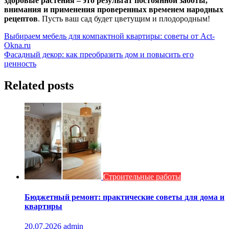
здоровые растения – это результат постоянной заботы,
внимания и применения проверенных временем народных
рецептов
. Пусть ваш сад будет цветущим и плодородным!
Навигация
Выбираем мебель для компактной квартиры: советы от Act-
Okna.ru
по
Фасадный декор: как преобразить дом и повысить его
записям
ценность
Related posts
Строительные работы
Бюджетный ремонт: практические советы для дома и
квартиры
20.07.2026
admin