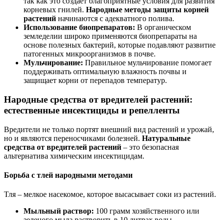
так как это создает благоприятные условия для развития
корневых гнилей.
Народные методы защиты корней
растений
начинаются с адекватного полива.
Использование биопрепаратов:
В органическом
земледелии широко применяются биопрепараты на
основе полезных бактерий, которые подавляют развитие
патогенных микроорганизмов в почве.
Мульчирование:
Правильное мульчирование помогает
поддерживать оптимальную влажность почвы и
защищает корни от перепадов температур.
Народные средства от вредителей растений:
естественные инсектициды и репелленты
Вредители не только портят внешний вид растений и урожай,
но и являются переносчиками болезней.
Натуральные
средства от вредителей растений
– это безопасная
альтернатива химическим инсектицидам.
Борьба с тлей народными методами
Тля – мелкое насекомое, которое высасывает соки из растений.
Мыльный раствор:
100 грамм хозяйственного или
зеленого мыла растворить в 10 литрах воды.