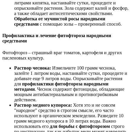
литрами кипятка, настаивайте сутки, процедите и
опрыскивайте растения. Зола содержит калий и фосфор,
а также обладает антисептическими свойствами.
Обработка от мучнистой росы народными
средствами
с помощью золы – проверенный способ.
Профилактика и лечение фитофтороза народными
средствами
Фитофтороз – страшный враг томатов, картофеля и других
пасленовых культур.
Раствор чеснока:
Измельчите 100 грамм чеснока,
залейте 1 литром воды, настаивайте сутки, процедите и
добавьте еще 9 литров воды. Опрыскивайте растения
для
профилактики фитофтороза народными
методами
. Чеснок содержит фитонциды, обладающие
мощным антибактериальным и противогрибковым
действием.
Раствор медного купороса:
Хотя это и не совсем
"народное" средство в строгом смысле, его часто
используют в органическом земледелии. Разведите 10
грамм медного купороса в 10 литрах воды. Важно
использовать его
для борьбы с фитофторозом
строго
по инструкции, так как избыток меди может навредить