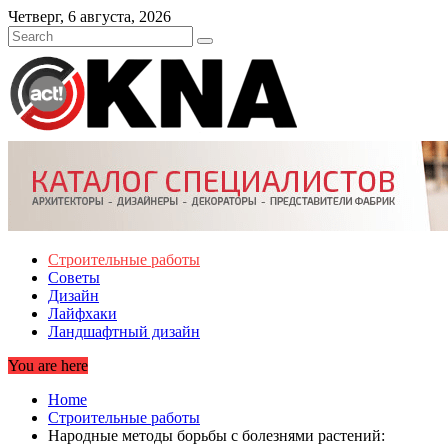
Skip
Четверг, 6 августа, 2026
to
content
Строительные работы
Советы
Дизайн
Лайфхаки
Ландшафтный дизайн
You are here
Home
Строительные работы
Народные методы борьбы с болезнями растений: