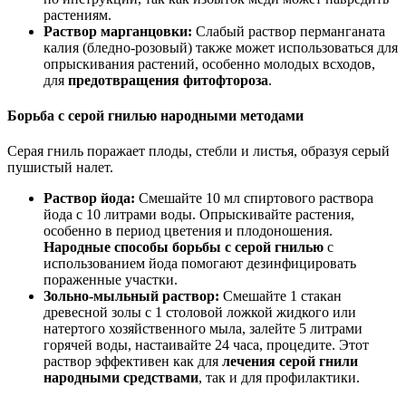
растениям.
Раствор марганцовки:
Слабый раствор перманганата
калия (бледно-розовый) также может использоваться для
опрыскивания растений, особенно молодых всходов,
для
предотвращения фитофтороза
.
Борьба с серой гнилью народными методами
Серая гниль поражает плоды, стебли и листья, образуя серый
пушистый налет.
Раствор йода:
Смешайте 10 мл спиртового раствора
йода с 10 литрами воды. Опрыскивайте растения,
особенно в период цветения и плодоношения.
Народные способы борьбы с серой гнилью
с
использованием йода помогают дезинфицировать
пораженные участки.
Зольно-мыльный раствор:
Смешайте 1 стакан
древесной золы с 1 столовой ложкой жидкого или
натертого хозяйственного мыла, залейте 5 литрами
горячей воды, настаивайте 24 часа, процедите. Этот
раствор эффективен как для
лечения серой гнили
народными средствами
, так и для профилактики.