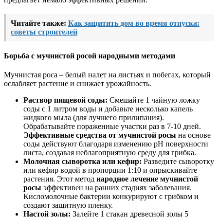
Читайте также:
Как защитить дом во время отпуска:
советы строителей
Борьба с мучнистой росой народными методами
Мучнистая роса – белый налет на листьях и побегах, который
ослабляет растение и снижает урожайность.
Раствор пищевой соды:
Смешайте 1 чайную ложку
соды с 1 литром воды и добавьте несколько капель
жидкого мыла (для лучшего прилипания).
Обрабатывайте пораженные участки раз в 7-10 дней.
Эффективные средства от мучнистой росы
на основе
соды действуют благодаря изменению pH поверхности
листа, создавая неблагоприятную среду для грибка.
Молочная сыворотка или кефир:
Разведите сыворотку
или кефир водой в пропорции 1:10 и опрыскивайте
растения. Этот метод
народное лечение мучнистой
росы
эффективен на ранних стадиях заболевания.
Кисломолочные бактерии конкурируют с грибком и
создают защитную пленку.
Настой золы:
Залейте 1 стакан древесной золы 5