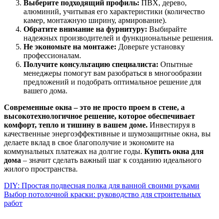
Выберите подходящий профиль:
ПВХ, дерево,
алюминий, учитывая его характеристики (количество
камер, монтажную ширину, армирование).
Обратите внимание на фурнитуру:
Выбирайте
надежных производителей и функциональные решения.
Не экономьте на монтаже:
Доверьте установку
профессионалам.
Получите консультацию специалиста:
Опытные
менеджеры помогут вам разобраться в многообразии
предложений и подобрать оптимальное решение для
вашего дома.
Современные окна – это не просто проем в стене, а
высокотехнологичное решение, которое обеспечивает
комфорт, тепло и тишину в вашем доме.
Инвестируя в
качественные энергоэффективные и шумозащитные окна, вы
делаете вклад в свое благополучие и экономите на
коммунальных платежах на долгие годы.
Купить окна для
дома
– значит сделать важный шаг к созданию идеального
жилого пространства.
Навигация
DIY: Простая подвесная полка для ванной своими руками
Выбор потолочной краски: руководство для строительных
по
работ
записям