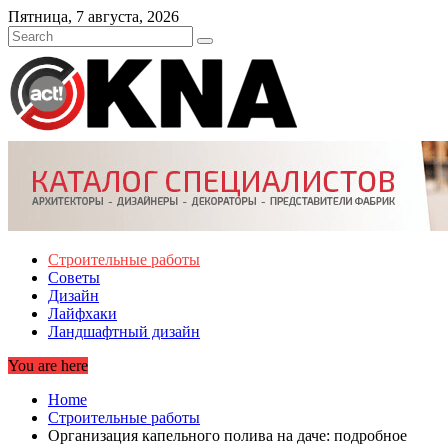
Skip
Пятница, 7 августа, 2026
to
content
Строительные работы
Советы
Дизайн
Лайфхаки
Ландшафтный дизайн
You are here
Home
Строительные работы
Организация капельного полива на даче: подробное