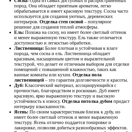
Сосна:
Одна из самых доступных и распространенных
пород. Она обладает приятным ароматом, легко
обрабатывается и имеет красивую текстуру. Сосна часто
используется для создания уютных, деревенских
интерьеров.
Отделка стен сосной
– популярное
решение для создания теплой атмосферы.
Ель:
Похожа на сосну, но имеет более светлый оттенок
и менее выраженную текстуру. Ель также отличается
доступностью и легкостью обработки.
Лиственница:
Более плотная и устойчивая к влаге
порода, чем сосна и ель. Лиственница обладает
красивым, насыщенным цветом и выразительной
текстурой, что делает ее отличным выбором для отделки
помещений с повышенной влажностью, таких как
ванные комнаты или кухни.
Отделка пола
лиственницей
– это гарантия долговечности и красоты.
Дуб:
Классический материал, ассоциирующийся с
прочностью, благородством и роскошью. Дуб имеет
красивую, ярко выраженную текстуру и высокую
устойчивость к износу.
Отделка потолка дубом
придаст
интерьеру изысканности.
Ясень:
По своим характеристикам близок к дубу, но
имеет более светлый оттенок и менее выраженную
текстуру. Ясень отлично поддается тонировке и
лакировке, позволяя добиться разнообразных эффектов.