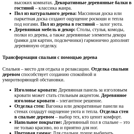
высоких комнатах.
Декоративные деревянные балки в
гостиной
– классика жанра.
Пол из натурального дерева:
Массивная доска или
паркетная доска создают ощущение роскоши и тепла
под ногами.
Пол из дерева в гостиной
– залог уюта.
Деревянная мебель и декор:
Столы, стулья, комоды,
полки из дерева, а также деревянные элементы декора
(рамки для картин, подсвечники) гармонично дополнят
деревянную отделку.
Трансформация спальни с помощью дерева
Спальня – место для отдыха и релаксации.
Отделка спальни
деревом
способствует созданию спокойной и
умиротворяющей обстановки.
Изголовье кровати:
Деревянная панель за изголовьем
кровати может стать стильным акцентом.
Деревянное
изголовье кровати
– элегантное решение.
Отделка стен:
Вагонка или декоративные панели на
стенах создадут ощущение уюта и тепла.
Отделка стен
в спальне деревом
– выбор тех, кто ценит комфорт.
Напольное покрытие:
Деревянный пол в спальне – это
не только красиво, но и приятно для ног.
Цветовая гамма:
Для спальни лучше выбирать