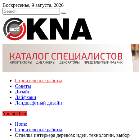
Skip
Воскресенье, 9 августа, 2026
to
content
Строительные работы
Советы
Дизайн
Лайфхаки
Ландшафтный дизайн
You are here
Home
Строительные работы
Отделка интерьера деревом: идеи, технологии, выбор