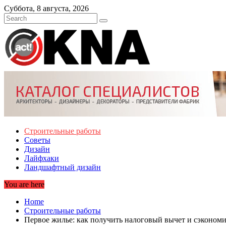
Skip
Суббота, 8 августа, 2026
to
content
Строительные работы
Советы
Дизайн
Лайфхаки
Ландшафтный дизайн
You are here
Home
Строительные работы
Первое жилье: как получить налоговый вычет и сэкономи