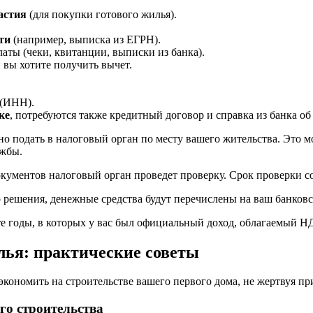
астия
(для покупки готового жилья).
ти
(например, выписка из ЕГРН).
аты (чеки, квитанции, выписки из банка).
й вы хотите получить вычет.
.
(ИНН).
ке
, потребуются также кредитный договор и справка из банка о
подать в налоговый орган по месту вашего жительства. Это мо
ужбы.
кументов налоговый орган проведет проверку. Срок проверки сос
решения, денежные средства будут перечислены на ваш банковс
е годы, в которых у вас был официальный доход, облагаемый 
лья: практические советы
ономить на строительстве вашего первого дома, не жертвуя при
го строительства