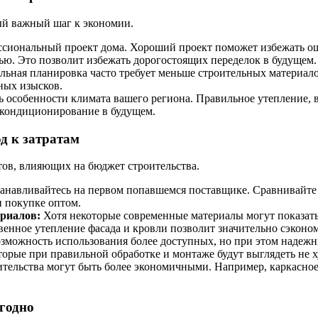
ый важный шаг к экономии.
сиональный проект дома. Хороший проект поможет избежать оши
ью. Это позволит избежать дорогостоящих переделок в будущем.
ьная планировка часто требует меньше строительных материалов
ных изысков.
 особенности климата вашего региона. Правильное утепление, в
и кондиционирование в будущем.
д к затратам
ов, влияющих на бюджет строительства.
анавливайтесь на первом попавшемся поставщике. Сравнивайте 
 покупке оптом.
риалов:
Хотя некоторые современные материалы могут показатьс
енное утепление фасада и кровли позволит значительно сэконо
зможность использования более доступных, но при этом надеж
орые при правильной обработке и монтаже будут выглядеть не х
ельства могут быть более экономичными. Например, каркасное 
ыгодно