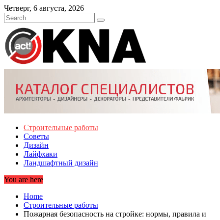
Skip
Четверг, 6 августа, 2026
to
content
Строительные работы
Советы
Дизайн
Лайфхаки
Ландшафтный дизайн
You are here
Home
Строительные работы
Пожарная безопасность на стройке: нормы, правила и