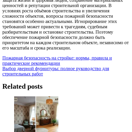
защита жизни и здоровья людей, сохранение материальных
ценностей и репутации строительной организации. В
условиях роста объёмов строительства и увеличения
сложности объектов, вопросы пожарной безопасности
становятся особенно актуальными. Игнорирование этих
требований может привести к трагедиям, судебным
разбирательствам и остановке строительства. Поэтому
обеспечение пожарной безопасности должно быть
приоритетом на каждом строительном объекте, независимо от
его масштаба и срока реализации.
Навигация
Пожарная безопасность на стройке: нормы, правила и
практические рекомендации
по
Выбор дверной фурнитуры: полное руководство для
записям
строительных работ
Related posts