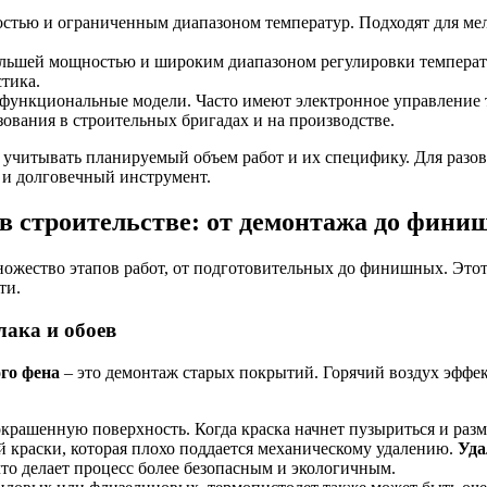
ью и ограниченным диапазоном температур. Подходят для мелк
ьшей мощностью и широким диапазоном регулировки температуры
стика.
ункциональные модели. Часто имеют электронное управление т
ования в строительных бригадах и на производстве.
учитывать планируемый объем работ и их специфику. Для разовы
 и долговечный инструмент.
в строительстве: от демонтажа до фини
ожество этапов работ, от подготовительных до финишных. Это
ти.
лака и обоев
го фена
– это демонтаж старых покрытий. Горячий воздух эффект
крашенную поверхность. Когда краска начнет пузыриться и размя
й краски, которая плохо поддается механическому удалению.
Уда
то делает процесс более безопасным и экологичным.