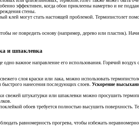
иловых или флизелиновых, термопистолет также может быть очен
 особенно эффективен, когда обои приклеены намертво и не под
вреждения стены.
ый клей могут стать настоящей проблемой. Термопистолет помо
чтобы не повредить основу (например, дерево или пластик). Нач
рка и шпаклевка
е одно важное направление его использования. Горячий воздух 
свежего слоя краски или лака, можно использовать термопистоле
 быстрого нанесения последующих слоев.
Ускорение высыхани
и свежей штукатурки или шпаклевки можно просушить термопис
лков.
поклейкой обоев требуется полностью высушить поверхность. Тер
блюдать равномерность прогрева, чтобы избежать неравномерно