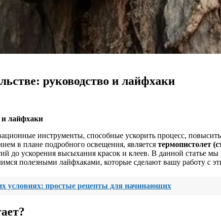
льстве: руководство и лайфхаки
 и лайфхаки
ционные инструменты, способные ускорить процесс, повысить к
ием в плане подробного освещения, является
термопистолет (
тий до ускорения высыхания красок и клеев. В данной статье м
елимся полезными лайфхаками, которые сделают вашу работу с э
их условиях: простые рецепты для начинающих
тает?