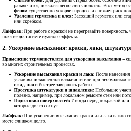
Снятие обоев:
Для удаления старых обоев, особенно вин
размягчится, позволяя легко снять полотно. Этот метод
феном
существенно ускоряет процесс и снижает риск по
Удаление герметика и клея:
Засохший герметик или стар
или скребком.
Лайфхак:
При работе с краской не перегревайте поверхность, 
пока не достигнете нужного эффекта.
2. Ускорение высыхания: краски, лаки, штукату
Применение термопистолета для ускорения высыхания
– ещ
во многих строительных процессах.
Ускорение высыхания краски и лака:
После нанесения 
условиях повышенной влажности или при необходимости
ожидания и быстрее завершить работы.
Просушка штукатурки и шпаклевки:
Небольшие участк
полезно, например, при локальном ремонте стен или пото
Подготовка поверхностей:
Иногда перед покраской или 
которые долго сохнут.
Лайфхак:
При ускорении высыхания краски или лака важно со
месте слишком долго.