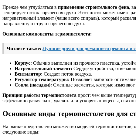
Прежде чем углубляться в
применение строительного фена
, в
генерирует поток горячего воздуха. Этот поток может иметь р
нагревательный элемент (чаще всего спираль), который раскаля
направленную струю горячего воздуха.
Основные компоненты термопистолета:
Читайте также:
Лучшие дрели для домашнего ремонта и с
Корпус:
Обычно выполнен из прочного пластика, устойч
Нагревательный элемент:
Сердце устройства, отвечающе
Вентилятор:
Создает поток воздуха.
Регулятор температуры:
Позволяет выбирать оптималь
Сопла (насадки):
Сменные элементы, которые изменяют ф
Принцип работы термопистолета
прост: чем выше температур
эффективно размягчать, удалять или ускорять процессы, связан
Основные виды термопистолетов для с
На рынке представлено множество моделей термопистолетов, 
следующие виды: