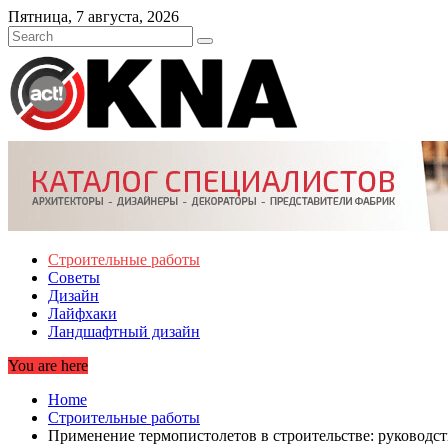
Skip
Пятница, 7 августа, 2026
to
content
Строительные работы
Советы
Дизайн
Лайфхаки
Ландшафтный дизайн
You are here
Home
Строительные работы
Применение термопистолетов в строительстве: руководст