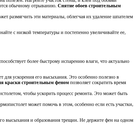
ь полезен. Нагрейте участок стены, и клей под обоями
даются обычному отрыванию.
Снятие обоев строительным
жет размягчить эти материалы, облегчая их удаление шпателем
инайте с низкой температуры и постепенно увеличивайте ее,
способствует более быстрому испарению влаги, что актуально
т для ускорения его высыхания. Это особенно полезно в
я краски строительным феном
позволяет сократить время
толетом, чтобы ускорить процесс ремонта. Это может быть
мопистолет может помочь в этом, особенно если есть участки,
го высыхания и образования трещин. Не держите фен на одном