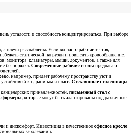
овень усталости и способность концентрироваться. При выборе
 а плечи расслаблены. Если вы часто работаете стоя,
 избежать статической нагрузки и повысить кровообращение.
в: монитора, клавиатуры, мыши, документов, а также для
ие беспорядка.
Современные рабочие столы
предлагают
ователей.
рево
, например, придает рабочему пространству уют и
 устойчивый к царапинам и влаге.
Стеклянные столешницы
и канцелярских принадлежностей,
письменный стол с
нсформеры
, которые могут быть адаптированы под различные
оли и дискомфорт. Инвестиция в качественное
офисное кресло
ссиональных заболеваний.