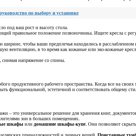
руководство по выбору и установке
ло под ваш рост и высоту стола.
щий правильное положение позвоночника. Ищите кресла с рег
 ширине, чтобы ваши предплечья находились в расслабленном
ю вентиляцию, в то время как кожаные или эко-кожаные кресла
, снимая напряжение со спины.
бого продуктивного рабочего пространства. Когда все на своих
ыть функциональной, эстетичной и соответствовать общему ст
жи – это универсальное решение для хранения книг, документо
елителями зон в больших помещениях.
ные шкафы
или
домашние шкафы-купе
. Они позволяют скрыть
нцелярских принадлежностей и личных вещей.
Приставные тум