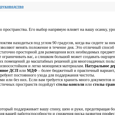
 руководство
о пространства. Его выбор напрямую влияет на вашу осанку, ур
октям находиться под углом 90 градусов, когда вы сидите за ним,
озволяют менять положение в течение дня. Это отличный способ
таточно просторной для размещения всех необходимых предмето
т ограничивать вас, а слишком большой может создавать ощущен
их помещений до масштабных решений для многозадачных польз
 износостойким и легко моющимся материалам.
Натуральное де
нное ДСП
или
МДФ
– более бюджетный и практичный вариант,
требуют постоянного ухода для поддержания чистоты.
ми или без них. Если вам требуется хранить много документов 
стичных пространств подойдут
столы-консоли
или
столы-тра
, который поддерживает вашу спину, шею и руки, предотвращая б
ия вашей работоспособности и снижения риска развития профе