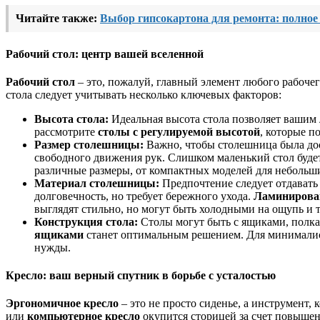
Читайте также:
Выбор гипсокартона для ремонта: полное
Рабочий стол: центр вашей вселенной
Рабочий стол
– это, пожалуй, главный элемент любого рабочег
стола следует учитывать несколько ключевых факторов:
Высота стола:
Идеальная высота стола позволяет вашим л
рассмотрите
столы с регулируемой высотой
, которые п
Размер столешницы:
Важно, чтобы столешница была дос
свободного движения рук. Слишком маленький стол буде
различные размеры, от компактных моделей для небольш
Материал столешницы:
Предпочтение следует отдавать
долговечность, но требует бережного ухода.
Ламинирова
выглядят стильно, но могут быть холодными на ощупь и 
Конструкция стола:
Столы могут быть с ящиками, полка
ящиками
станет оптимальным решением. Для минимали
нужды.
Кресло: ваш верный спутник в борьбе с усталостью
Эргономичное кресло
– это не просто сиденье, а инструмент
или
компьютерное кресло
окупится сторицей за счет повышен