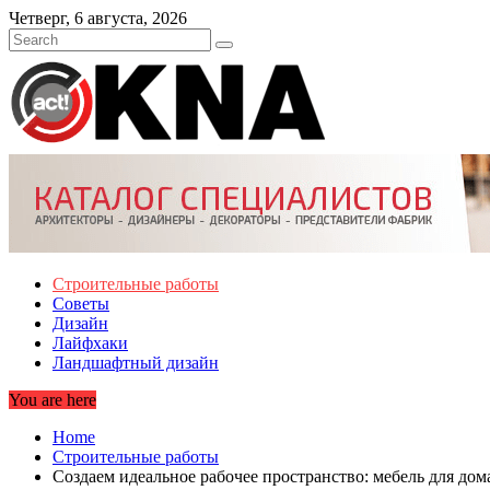
Skip
Четверг, 6 августа, 2026
to
content
Строительные работы
Советы
Дизайн
Лайфхаки
Ландшафтный дизайн
You are here
Home
Строительные работы
Создаем идеальное рабочее пространство: мебель для дом