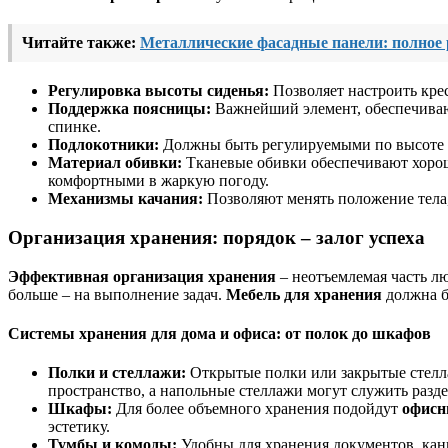
Читайте также:
Металлические фасадные панели: полное 
Регулировка высоты сиденья:
Позволяет настроить крес
Поддержка поясницы:
Важнейший элемент, обеспечиваю
спинке.
Подлокотники:
Должны быть регулируемыми по высоте и
Материал обивки:
Тканевые обивки обеспечивают хорошу
комфортными в жаркую погоду.
Механизмы качания:
Позволяют менять положение тела
Организация хранения: порядок – залог успеха
Эффективная организация хранения
– неотъемлемая часть лю
больше – на выполнение задач.
Мебель для хранения
должна б
Системы хранения для дома и офиса: от полок до шкафов
Полки и стеллажи:
Открытые полки или закрытые стелла
пространство, а напольные стеллажи могут служить разд
Шкафы:
Для более объемного хранения подойдут
офис
эстетику.
Тумбы и комоды:
Удобны для хранения документов, ка