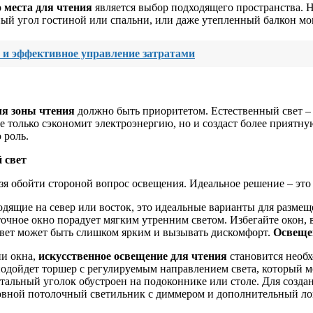
 места для чтения
является выбор подходящего пространства. Н
ный угол гостиной или спальни, или даже утепленный балкон мо
я и эффективное управление затратами
ля зоны чтения
должно быть приоритетом. Естественный свет – 
е только сэкономит электроэнергию, но и создаст более приятну
 роль.
 свет
ьзя обойти стороной вопрос освещения. Идеальное решение – это 
дящие на север или восток, это идеальные варианты для размещ
очное окно порадует мягким утренним светом. Избегайте окон, 
вет может быть слишком ярким и вызывать дискомфорт.
Освеще
и окна,
искусственное освещение для чтения
становится необх
одойдет торшер с регулируемым направлением света, который м
тальный уголок обустроен на подоконнике или столе. Для созд
сновной потолочный светильник с диммером и дополнительный ло