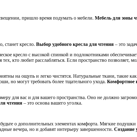
освещении, пришло время подумать о мебели.
Мебель для зоны 
, станет кресло.
Выбор удобного кресла для чтения
– это зада
еское кресло с высокой спинкой и подлокотниками обеспечива
 тех, кто любит расслабляться. Если пространство позволяет, м
ятны на ощупь и легко чистятся. Натуральные ткани, такие ка
ши, но могут требовать более тщательного ухода.
Комфортное к
змеру для вас и для вашего пространства. Оно не должно загром
для чтения
– это основа вашего уголка.
будьте о дополнительных элементах комфорта. Мягкие подушки р
адные вечера, но и добавят интерьеру завершенности.
Создание 