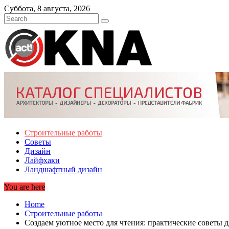
Skip
Суббота, 8 августа, 2026
to
content
Строительные работы
Советы
Дизайн
Лайфхаки
Ландшафтный дизайн
You are here
Home
Строительные работы
Создаем уютное место для чтения: практические советы 