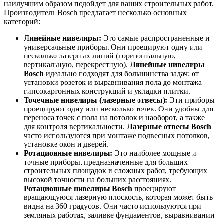
наилучшим образом подойдет для ваших строительных работ.
Производитель Bosch предлагает несколько основных
категорий:
Линейные нивелиры:
Это самые распространенные и
универсальные приборы. Они проецируют одну или
несколько лазерных линий (горизонтальную,
вертикальную, перекрестную).
Линейные нивелиры
Bosch
идеально подходят для большинства задач: от
установки розеток и выравнивания пола до монтажа
гипсокартонных конструкций и укладки плитки.
Точечные нивелиры (лазерные отвесы):
Эти приборы
проецируют одну или несколько точек. Они удобны для
переноса точек с пола на потолок и наоборот, а также
для контроля вертикальности.
Лазерные отвесы Bosch
часто используются при монтаже подвесных потолков,
установке окон и дверей.
Ротационные нивелиры:
Это наиболее мощные и
точные приборы, предназначенные для больших
строительных площадок и сложных работ, требующих
высокой точности на больших расстояниях.
Ротационные нивелиры Bosch
проецируют
вращающуюся лазерную плоскость, которая может быть
видна на 360 градусов. Они часто используются при
земляных работах, заливке фундаментов, выравнивании