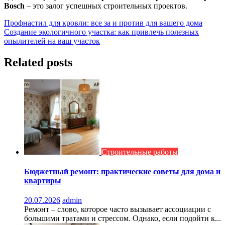
Bosch
– это залог успешных строительных проектов.
Навигация
Профнастил для кровли: все за и против для вашего дома
Создание экологичного участка: как привлечь полезных
по
опылителей на ваш участок
записям
Related posts
Строительные работы
Бюджетный ремонт: практические советы для дома и
квартиры
20.07.2026
admin
Ремонт – слово, которое часто вызывает ассоциации с
большими тратами и стрессом. Однако, если подойти к...