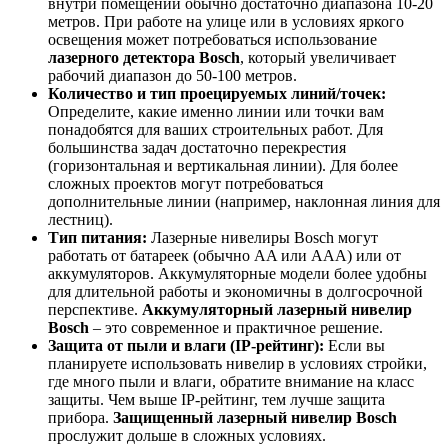
внутри помещений обычно достаточно диапазона 10-20
метров. При работе на улице или в условиях яркого
освещения может потребоваться использование
лазерного детектора Bosch
, который увеличивает
рабочий диапазон до 50-100 метров.
Количество и тип проецируемых линий/точек:
Определите, какие именно линии или точки вам
понадобятся для ваших строительных работ. Для
большинства задач достаточно перекрестия
(горизонтальная и вертикальная линии). Для более
сложных проектов могут потребоваться
дополнительные линии (например, наклонная линия для
лестниц).
Тип питания:
Лазерные нивелиры Bosch могут
работать от батареек (обычно AA или AAA) или от
аккумуляторов. Аккумуляторные модели более удобны
для длительной работы и экономичны в долгосрочной
перспективе.
Аккумуляторный лазерный нивелир
Bosch
– это современное и практичное решение.
Защита от пыли и влаги (IP-рейтинг):
Если вы
планируете использовать нивелир в условиях стройки,
где много пыли и влаги, обратите внимание на класс
защиты. Чем выше IP-рейтинг, тем лучше защита
прибора.
Защищенный лазерный нивелир Bosch
прослужит дольше в сложных условиях.