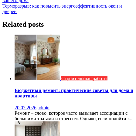
вашего дома
по
Терморазрыв: как повысить энергоэффективность окон и
записям
дверей
Related posts
Строительные работы
Бюджетный ремонт: практические советы для дома и
квартиры
20.07.2026
admin
Ремонт – слово, которое часто вызывает ассоциации с
большими тратами и стрессом. Однако, если подойти к...