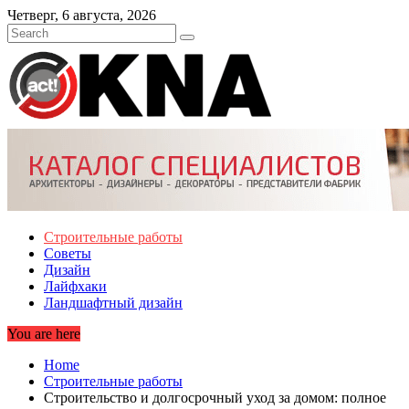
Skip
Четверг, 6 августа, 2026
to
content
Строительные работы
Советы
Дизайн
Лайфхаки
Ландшафтный дизайн
You are here
Home
Строительные работы
Строительство и долгосрочный уход за домом: полное