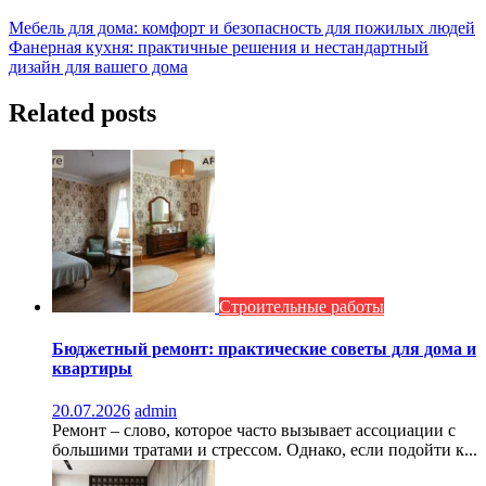
Навигация
Мебель для дома: комфорт и безопасность для пожилых людей
Фанерная кухня: практичные решения и нестандартный
по
дизайн для вашего дома
записям
Related posts
Строительные работы
Бюджетный ремонт: практические советы для дома и
квартиры
20.07.2026
admin
Ремонт – слово, которое часто вызывает ассоциации с
большими тратами и стрессом. Однако, если подойти к...