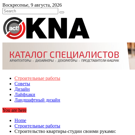
Skip
Воскресенье, 9 августа, 2026
to
content
Строительные работы
Советы
Дизайн
Лайфхаки
Ландшафтный дизайн
You are here
Home
Строительные работы
Строительство квартиры-студии своими руками: