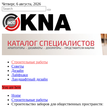
Skip
Четверг, 6 августа, 2026
to
content
Строительные работы
Советы
Дизайн
Лайфхаки
Ландшафтный дизайн
You are here
Home
Строительные работы
Строительство заборов для общественных пространств: