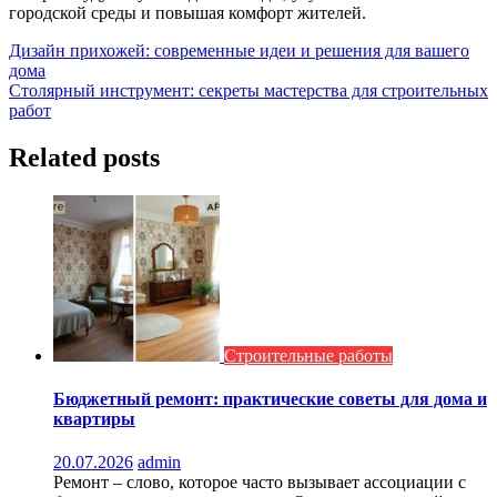
городской среды и повышая комфорт жителей.
Навигация
Дизайн прихожей: современные идеи и решения для вашего
дома
по
Столярный инструмент: секреты мастерства для строительных
записям
работ
Related posts
Строительные работы
Бюджетный ремонт: практические советы для дома и
квартиры
20.07.2026
admin
Ремонт – слово, которое часто вызывает ассоциации с