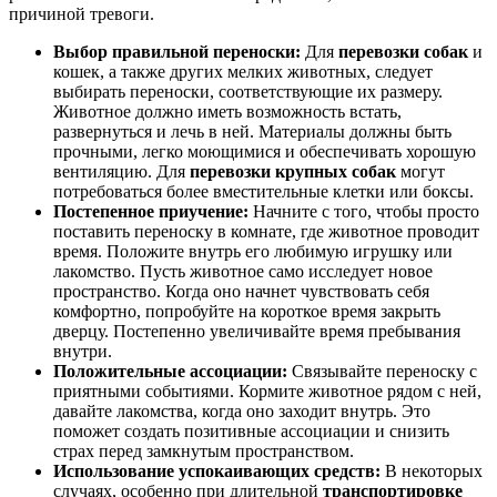
причиной тревоги.
Выбор правильной переноски:
Для
перевозки собак
и
кошек, а также других мелких животных, следует
выбирать переноски, соответствующие их размеру.
Животное должно иметь возможность встать,
развернуться и лечь в ней. Материалы должны быть
прочными, легко моющимися и обеспечивать хорошую
вентиляцию. Для
перевозки крупных собак
могут
потребоваться более вместительные клетки или боксы.
Постепенное приучение:
Начните с того, чтобы просто
поставить переноску в комнате, где животное проводит
время. Положите внутрь его любимую игрушку или
лакомство. Пусть животное само исследует новое
пространство. Когда оно начнет чувствовать себя
комфортно, попробуйте на короткое время закрыть
дверцу. Постепенно увеличивайте время пребывания
внутри.
Положительные ассоциации:
Связывайте переноску с
приятными событиями. Кормите животное рядом с ней,
давайте лакомства, когда оно заходит внутрь. Это
поможет создать позитивные ассоциации и снизить
страх перед замкнутым пространством.
Использование успокаивающих средств:
В некоторых
случаях, особенно при длительной
транспортировке