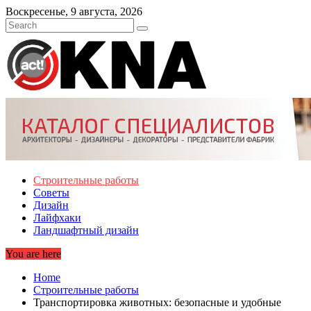
Skip
Воскресенье, 9 августа, 2026
to
content
Строительные работы
Советы
Дизайн
Лайфхаки
Ландшафтный дизайн
You are here
Home
Строительные работы
Транспортировка животных: безопасные и удобные