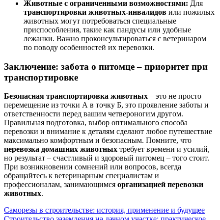
Животные с ограниченными возможностями:
Для
транспортировки животных-инвалидов
или пожилых
животных могут потребоваться специальные
приспособления, такие как пандусы или удобные
лежанки. Важно проконсультироваться с ветеринаром
по поводу особенностей их перевозки.
Заключение: забота о питомце – приоритет при
транспортировке
Безопасная транспортировка животных
– это не просто
перемещение из точки А в точку Б, это проявление заботы и
ответственности перед вашим четвероногим другом.
Правильная подготовка, выбор оптимального способа
перевозки и внимание к деталям сделают любое путешествие
максимально комфортным и безопасным. Помните, что
перевозка домашних животных
требует времени и усилий,
но результат – счастливый и здоровый питомец – того стоит.
При возникновении сомнений или вопросов, всегда
обращайтесь к ветеринарным специалистам и
профессионалам, занимающимся
организацией перевозки
животных
.
Навигация
Саморезы в строительстве: история, применение и будущее
Строительство заземления на дачном участке: практическое