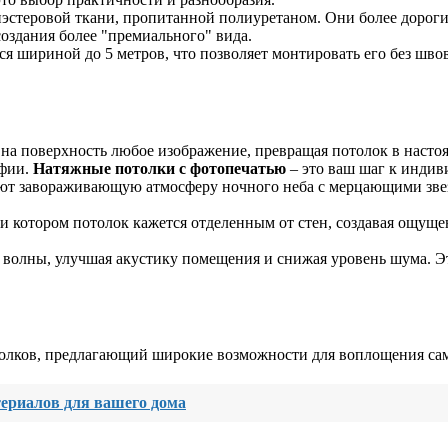
эстеровой ткани, пропитанной полиуретаном. Они более дорог
оздания более "премиального" вида.
я шириной до 5 метров, что позволяет монтировать его без шво
на поверхность любое изображение, превращая потолок в настоя
афии.
Натяжные потолки с фотопечатью
– это ваш шаг к индив
т завораживающую атмосферу ночного неба с мерцающими звез
 котором потолок кажется отделенным от стен, создавая ощущен
волны, улучшая акустику помещения и снижая уровень шума. Эт
толков, предлагающий широкие возможности для воплощения са
ериалов для вашего дома