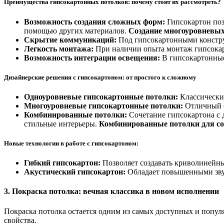
Преимущества гипсокартонных потолков: почему стоит их рассмотреть?
Возможность создания сложных форм:
Гипсокартон поз
помощью других материалов.
Создание многоуровневых
Скрытие коммуникаций:
Под гипсокартонными конструк
Легкость монтажа:
При наличии опыта монтаж гипсокар
Возможность интеграции освещения:
В гипсокартонные
Дизайнерские решения с гипсокартоном: от простого к сложному
Одноуровневые гипсокартонные потолки:
Классический
Многоуровневые гипсокартонные потолки:
Отличный с
Комбинированные потолки:
Сочетание гипсокартона с 
стильные интерьеры.
Комбинированные потолки для со
Новые технологии в работе с гипсокартоном:
Гибкий гипсокартон:
Позволяет создавать криволинейны
Акустический гипсокартон:
Обладает повышенными зву
3. Покраска потолка: вечная классика в новом исполнении
Покраска потолка остается одним из самых доступных и попул
свойства.