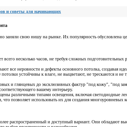
бов и советы для начинающих
онта
чно заняли свою нишу на рынке. Их популярность обусловлена 
т всего несколько часов, не требуя сложных подготовительных 
ют все неровности и дефекты основного потолка, создавая иде
отолки устойчивы к влаге, не выцветают, не трескаются и не т
овых и глянцевых до эксклюзивных фактур "под кожу", "под за
 соответствующего вашему интерьеру.
ены различными типами освещения, включая светодиодные лент
 что позволяет использовать их для создания многоуровневых 
лее распространенный и доступный вариант. Они обладают вы
это выбор практичности и разнообразия.