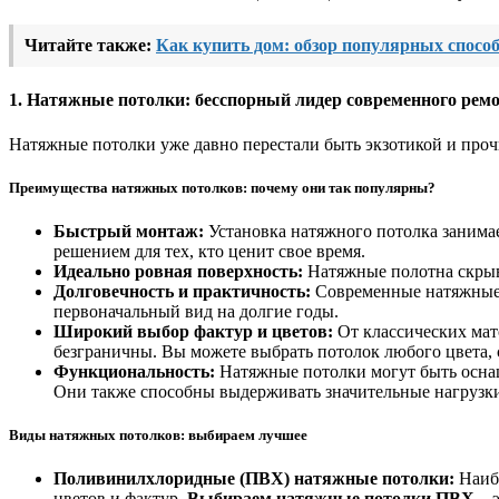
Читайте также:
Как купить дом: обзор популярных спосо
1. Натяжные потолки: бесспорный лидер современного рем
Натяжные потолки уже давно перестали быть экзотикой и про
Преимущества натяжных потолков: почему они так популярны?
Быстрый монтаж:
Установка натяжного потолка занимае
решением для тех, кто ценит свое время.
Идеально ровная поверхность:
Натяжные полотна скрыва
Долговечность и практичность:
Современные натяжные п
первоначальный вид на долгие годы.
Широкий выбор фактур и цветов:
От классических мат
безграничны. Вы можете выбрать потолок любого цвета,
Функциональность:
Натяжные потолки могут быть оснащ
Они также способны выдерживать значительные нагрузки,
Виды натяжных потолков: выбираем лучшее
Поливинилхлоридные (ПВХ) натяжные потолки:
Наибо
цветов и фактур.
Выбираем натяжные потолки ПВХ
– 