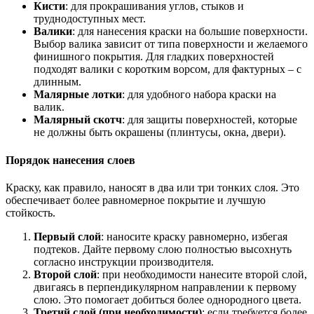
Кисти
: для прокрашивания углов, стыков и
труднодоступных мест.
Валики
: для нанесения краски на большие поверхности.
Выбор валика зависит от типа поверхности и желаемого
финишного покрытия. Для гладких поверхностей
подходят валики с коротким ворсом, для фактурных – с
длинным.
Малярные лотки
: для удобного набора краски на
валик.
Малярный скотч
: для защиты поверхностей, которые
не должны быть окрашены (плинтусы, окна, двери).
Порядок нанесения слоев
Краску, как правило, наносят в два или три тонких слоя. Это
обеспечивает более равномерное покрытие и лучшую
стойкость.
Первый слой
: наносите краску равномерно, избегая
подтеков. Дайте первому слою полностью высохнуть
согласно инструкции производителя.
Второй слой
: при необходимости нанесите второй слой,
двигаясь в перпендикулярном направлении к первому
слою. Это помогает добиться более однородного цвета.
Третий слой (при необходимости)
: если требуется более