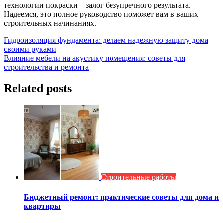
технологии покраски – залог безупречного результата.
Надеемся, это полное руководство поможет вам в ваших
строительных начинаниях.
Навигация
Гидроизоляция фундамента: делаем надежную защиту дома
своими руками
по
Влияние мебели на акустику помещения: советы для
записям
строительства и ремонта
Related posts
Строительные работы
Бюджетный ремонт: практические советы для дома и
квартиры