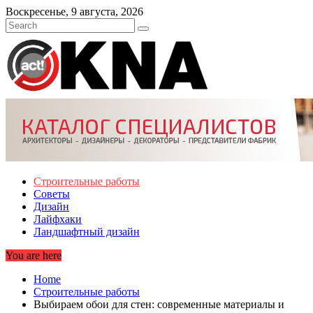
Skip
Воскресенье, 9 августа, 2026
to
content
Строительные работы
Советы
Дизайн
Лайфхаки
Ландшафтный дизайн
You are here
Home
Строительные работы
Выбираем обои для стен: современные материалы и