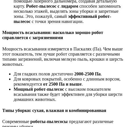
помощью лазерного дальномера, создавая детальную
карту.
Робот-пылесос с лидаром
способен запоминать
несколько этажей, выделять зоны уборки и запретные
зоны. Это, пожалуй, самый
эффективный робот-
пылесос
с точки зрения навигации.
Мощность всасывания: насколько хорошо робот
справляется с загрязнениями
Мощность всасывания измеряется в Паскалях (Па). Чем выше
этот показатель, тем лучше робот справляется с различными
типами загрязнений, включая мелкую пыль, крошки и шерсть
животных.
Для гладких полов достаточно
2000-2500 Па
.
Для ковровых покрытий, особенно с длинным ворсом,
рекомендуется
от 2500 Па и выше
.
Мощный робот-пылесос
с высоким показателем
всасывания также будет эффективен для уборки шерсти
домашних животных.
Типы уборки: сухая, влажная и комбинированная
Современные
роботы-пылесосы
предлагают различные
режимы уборки.