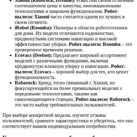
Xiaomi (Roborock, Dreame):
Известны своим отличным
соотношением цены и качества, инновационными
технологиями и широким функционалом.
Робот-
пылесос Xiaomi
часто считается одним из лучших в
своем сегменте.
iRobot (Roomba):
Пионеры в области робототехники
для дома. Их модели отличаются надежностью,
продвинутыми системами навигации и высокой
эффективностью уборки.
Робот-пылесос Roomba
– это
проверенное временем решение.
Ecovacs (Deebot):
Предлагают широкий ассортимент
моделей с различными функциями, включая
продвинутую влажную уборку и навигацию.
Робот-
пылесос Ecovacs
– хороший выбор для тех, кто ценит
функциональность.
Roborock:
Бренд, тесно связанный с Xiaomi, но
фокусирующийся на более премиальных моделях с
передовыми технологиями, такими как
самоочищающиеся станции.
Робот-пылесос Roborock
–
это часто выбор требовательных пользователей.
При выборе конкретной модели, изучите отзывы
пользователей, сравните характеристики и убедитесь, что она
соответствует вашим индивидуальным потребностям.