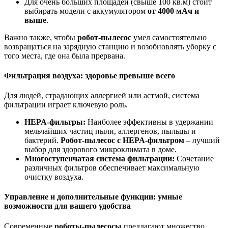
Для очень больших площадей (свыше 100 кв.м) стоит
выбирать модели с аккумулятором
от 4000 мАч и
выше
.
Важно также, чтобы
робот-пылесос
умел самостоятельно
возвращаться на зарядную станцию и возобновлять уборку с
того места, где она была прервана.
Фильтрация воздуха: здоровье превыше всего
Для людей, страдающих аллергией или астмой, система
фильтрации играет ключевую роль.
HEPA-фильтры:
Наиболее эффективны в удержании
мельчайших частиц пыли, аллергенов, пыльцы и
бактерий.
Робот-пылесос с HEPA-фильтром
– лучший
выбор для здорового микроклимата в доме.
Многоступенчатая система фильтрации:
Сочетание
различных фильтров обеспечивает максимальную
очистку воздуха.
Управление и дополнительные функции: умные
возможности для вашего удобства
Современные
роботы-пылесосы
предлагают множество