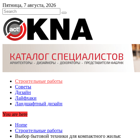
Skip
Пятница, 7 августа, 2026
to
content
Строительные работы
Советы
Дизайн
Лайфхаки
Ландшафтный дизайн
You are here
Home
Строительные работы
Выбор бытовой техники для компактного жилья: