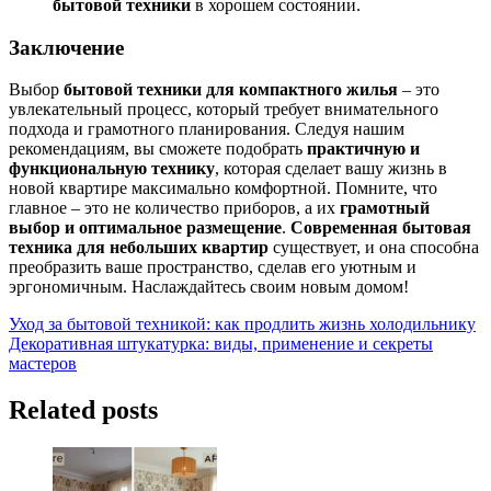
бытовой техники
в хорошем состоянии.
Заключение
Выбор
бытовой техники для компактного жилья
– это
увлекательный процесс, который требует внимательного
подхода и грамотного планирования. Следуя нашим
рекомендациям, вы сможете подобрать
практичную и
функциональную технику
, которая сделает вашу жизнь в
новой квартире максимально комфортной. Помните, что
главное – это не количество приборов, а их
грамотный
выбор и оптимальное размещение
.
Современная бытовая
техника для небольших квартир
существует, и она способна
преобразить ваше пространство, сделав его уютным и
эргономичным. Наслаждайтесь своим новым домом!
Навигация
Уход за бытовой техникой: как продлить жизнь холодильнику
Декоративная штукатурка: виды, применение и секреты
по
мастеров
записям
Related posts