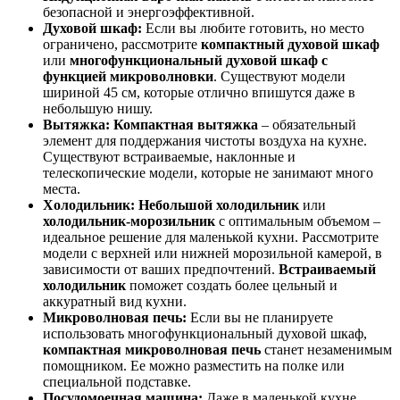
безопасной и энергоэффективной.
Духовой шкаф:
Если вы любите готовить, но место
ограничено, рассмотрите
компактный духовой шкаф
или
многофункциональный духовой шкаф с
функцией микроволновки
. Существуют модели
шириной 45 см, которые отлично впишутся даже в
небольшую нишу.
Вытяжка:
Компактная вытяжка
– обязательный
элемент для поддержания чистоты воздуха на кухне.
Существуют встраиваемые, наклонные и
телескопические модели, которые не занимают много
места.
Холодильник:
Небольшой холодильник
или
холодильник-морозильник
с оптимальным объемом –
идеальное решение для маленькой кухни. Рассмотрите
модели с верхней или нижней морозильной камерой, в
зависимости от ваших предпочтений.
Встраиваемый
холодильник
поможет создать более цельный и
аккуратный вид кухни.
Микроволновая печь:
Если вы не планируете
использовать многофункциональный духовой шкаф,
компактная микроволновая печь
станет незаменимым
помощником. Ее можно разместить на полке или
специальной подставке.
Посудомоечная машина:
Даже в маленькой кухне