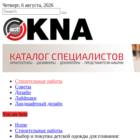
Skip
Четверг, 6 августа, 2026
to
content
Строительные работы
Советы
Дизайн
Лайфхаки
Ландшафтный дизайн
You are here
Home
Строительные работы
Выбор и покупка детской одежды для плавания: