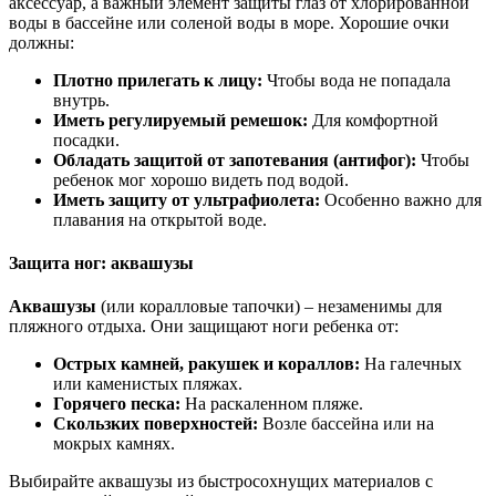
аксессуар, а важный элемент защиты глаз от хлорированной
воды в бассейне или соленой воды в море. Хорошие очки
должны:
Плотно прилегать к лицу:
Чтобы вода не попадала
внутрь.
Иметь регулируемый ремешок:
Для комфортной
посадки.
Обладать защитой от запотевания (антифог):
Чтобы
ребенок мог хорошо видеть под водой.
Иметь защиту от ультрафиолета:
Особенно важно для
плавания на открытой воде.
Защита ног: аквашузы
Аквашузы
(или коралловые тапочки) – незаменимы для
пляжного отдыха. Они защищают ноги ребенка от:
Острых камней, ракушек и кораллов:
На галечных
или каменистых пляжах.
Горячего песка:
На раскаленном пляже.
Скользких поверхностей:
Возле бассейна или на
мокрых камнях.
Выбирайте аквашузы из быстросохнущих материалов с