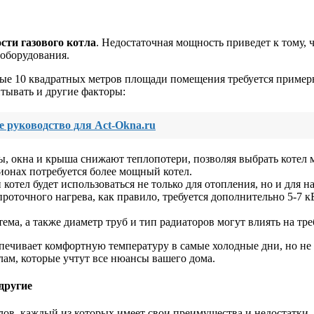
сти газового котла
. Недостаточная мощность приведет к тому, ч
 оборудования.
дые 10 квадратных метров площади помещения требуется пример
тывать и другие факторы:
е руководство для Act-Okna.ru
, окна и крыша снижают теплопотери, позволяя выбрать котел
ионах потребуется более мощный котел.
 котел будет использоваться не только для отопления, но и для 
роточного нагрева, как правило, требуется дополнительно 5-7 к
ема, а также диаметр труб и тип радиаторов могут влиять на т
еспечивает комфортную температуру в самые холодные дни, но не
ам, которые учтут все нюансы вашего дома.
другие
лов, каждый из которых имеет свои преимущества и недостатки.