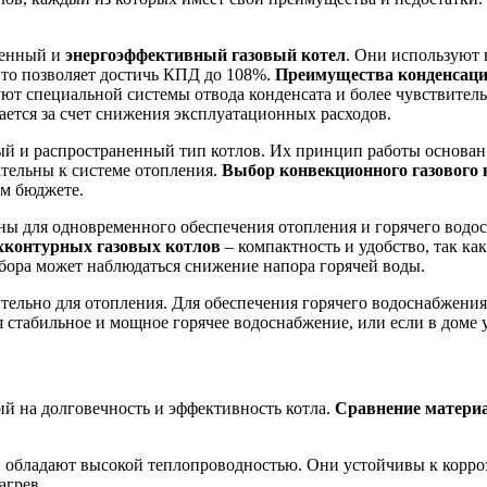
менный и
энергоэффективный газовый котел
. Они используют н
Это позволяет достичь КПД до 108%.
Преимущества конденсац
уют специальной системы отвода конденсата и более чувствител
пается за счет снижения эксплуатационных расходов.
й и распространенный тип котлов. Их принцип работы основан 
ательны к системе отопления.
Выбор конвекционного газового 
м бюджете.
ны для одновременного обеспечения отопления и горячего водо
хконтурных газовых котлов
– компактность и удобство, так ка
бора может наблюдаться снижение напора горячей воды.
ельно для отопления. Для обеспечения горячего водоснабжения
я стабильное и мощное горячее водоснабжение, или если в доме у
й на долговечность и эффективность котла.
Сравнение материа
и обладают высокой теплопроводностью. Они устойчивы к корроз
агрев.