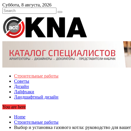
Skip
Суббота, 8 августа, 2026
to
content
Строительные работы
Советы
Дизайн
Лайфхаки
Ландшафтный дизайн
You are here
Home
Строительные работы
Выбор и установка газового котла: руководство для ваше