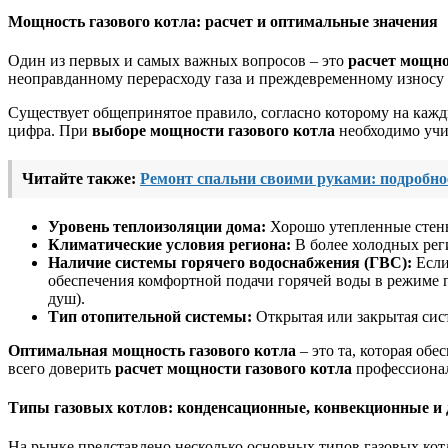
Мощность газового котла: расчет и оптимальные значения
Один из первых и самых важных вопросов – это
расчет мощно
неоправданному перерасходу газа и преждевременному износу
Существует общепринятое правило, согласно которому на каж
цифра. При
выборе мощности газового котла
необходимо учи
Читайте также:
Ремонт спальни своими руками: подробно
Уровень теплоизоляции дома:
Хорошо утепленные стены
Климатические условия региона:
В более холодных рег
Наличие системы горячего водоснабжения (ГВС):
Если
обеспечения комфортной подачи горячей воды в режиме п
душ).
Тип отопительной системы:
Открытая или закрытая сист
Оптимальная мощность газового котла
– это та, которая об
всего доверить
расчет мощности газового котла
профессионал
Типы газовых котлов: конденсационные, конвекционные и 
На рынке представлено несколько основных типов газовых кот