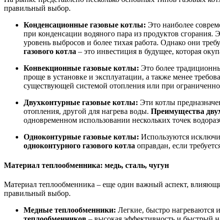
правильный выбор.
Конденсационные газовые котлы:
Это наиболее совре
при конденсации водяного пара из продуктов сгорания. 
уровень выбросов и более тихая работа. Однако они треб
газового котла
– это инвестиция в будущее, которая оку
Конвекционные газовые котлы:
Это более традиционны
проще в установке и эксплуатации, а также менее требов
существующей системой отопления или при ограниченно
Двухконтурные газовые котлы:
Эти котлы предназначе
отопления, другой для нагрева воды.
Преимущества дву
одновременном использовании нескольких точек водораз
Одноконтурные газовые котлы:
Используются исключит
одноконтурного газового котла
оправдан, если требуетс
Материал теплообменника: медь, сталь, чугун
Материал теплообменника – еще один важный аспект, влияющи
правильный выбор.
Медные теплообменники:
Легкие, быстро нагреваются 
теплообменников
– высокая эффективность и быстрый н