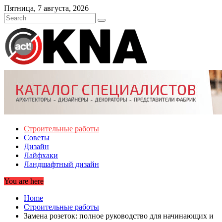
Skip
Пятница, 7 августа, 2026
to
content
Строительные работы
Советы
Дизайн
Лайфхаки
Ландшафтный дизайн
You are here
Home
Строительные работы
Замена розеток: полное руководство для начинающих и