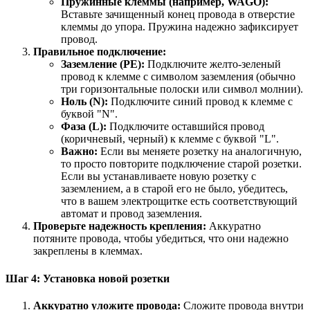
Пружинные клеммы (например, WAGO):
Вставьте зачищенный конец провода в отверстие
клеммы до упора. Пружина надежно зафиксирует
провод.
Правильное подключение:
Заземление (PE):
Подключите желто-зеленый
провод к клемме с символом заземления (обычно
три горизонтальные полоски или символ молнии).
Ноль (N):
Подключите синий провод к клемме с
буквой "N".
Фаза (L):
Подключите оставшийся провод
(коричневый, черный) к клемме с буквой "L".
Важно:
Если вы меняете розетку на аналогичную,
то просто повторите подключение старой розетки.
Если вы устанавливаете новую розетку с
заземлением, а в старой его не было, убедитесь,
что в вашем электрощитке есть соответствующий
автомат и провод заземления.
Проверьте надежность крепления:
Аккуратно
потяните провода, чтобы убедиться, что они надежно
закреплены в клеммах.
Шаг 4: Установка новой розетки
Аккуратно уложите провода:
Сложите провода внутри