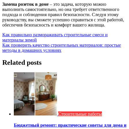
Замена розеток в доме
– это задача, которую можно
выполнить самостоятельно, но она требует ответственного
подхода и соблюдения правил безопасности. Следуя этому
руководству, вы сможете успешно справиться с этой работой,
обеспечив безопасность и комфорт вашего жилища.
Навигация
Как правильно размораживать строительные смеси и
материалы зимой
по
Как проверить качество строительных материалов: простые
записям
методы в домашних условиях
Related posts
Строительные работы
Бюджетный ремонт: практические советы для дома и