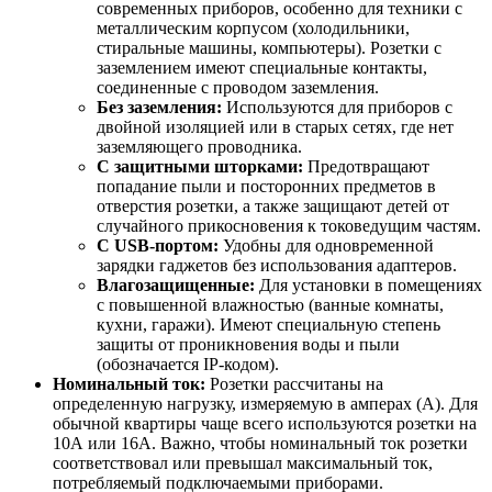
современных приборов, особенно для техники с
металлическим корпусом (холодильники,
стиральные машины, компьютеры). Розетки с
заземлением имеют специальные контакты,
соединенные с проводом заземления.
Без заземления:
Используются для приборов с
двойной изоляцией или в старых сетях, где нет
заземляющего проводника.
С защитными шторками:
Предотвращают
попадание пыли и посторонних предметов в
отверстия розетки, а также защищают детей от
случайного прикосновения к токоведущим частям.
С USB-портом:
Удобны для одновременной
зарядки гаджетов без использования адаптеров.
Влагозащищенные:
Для установки в помещениях
с повышенной влажностью (ванные комнаты,
кухни, гаражи). Имеют специальную степень
защиты от проникновения воды и пыли
(обозначается IP-кодом).
Номинальный ток:
Розетки рассчитаны на
определенную нагрузку, измеряемую в амперах (А). Для
обычной квартиры чаще всего используются розетки на
10А или 16А. Важно, чтобы номинальный ток розетки
соответствовал или превышал максимальный ток,
потребляемый подключаемыми приборами.