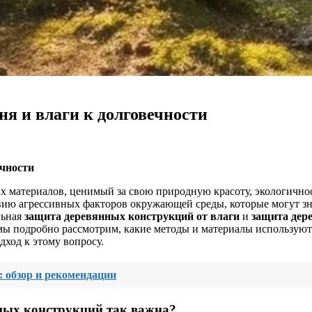
ня и влаги к долговечности
ечности
х материалов, ценимый за свою природную красоту, экологичнос
вию агрессивных факторов окружающей среды, которые могут зн
льная
защита деревянных конструкций от влаги
и
защита дер
е мы подробно рассмотрим, какие методы и материалы использую
ход к этому вопросу.
 обзор и рекомендации
ных конструкций так важна?