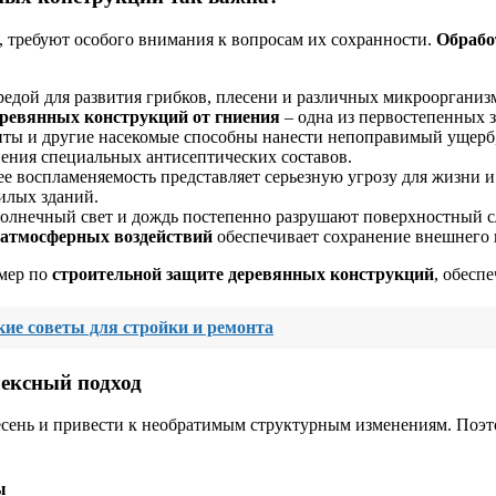
, требуют особого внимания к вопросам их сохранности.
Обрабо
редой для развития грибков, плесени и различных микроорганиз
ревянных конструкций от гниения
– одна из первостепенных з
ты и другие насекомые способны нанести непоправимый ущерб,
ения специальных антисептических составов.
ее воспламеняемость представляет серьезную угрозу для жизни 
илых зданий.
олнечный свет и дождь постепенно разрушают поверхностный сл
 атмосферных воздействий
обеспечивает сохранение внешнего 
 мер по
строительной защите деревянных конструкций
, обесп
кие советы для стройки и ремонта
лексный подход
лесень и привести к необратимым структурным изменениям. Поэ
ы