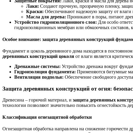
Защитные покрытия:
Лаки, краски и масла для дерева 
Лаки:
Создают прочную, прозрачную пленку, защи
Краски:
Обеспечивают надежную защиту от влаги и
Масла для дерева:
Проникают в поры, питают древ
Устройство гидроизоляционного слоя:
Для особо ответс
гидроизоляционных мембран или обмазочных составов, к
Особое внимание: защита деревянных конструкций фундаме
Фундамент и цоколь деревянного дома находятся в постоянно
деревянных конструкций цоколя
от влаги является критичес
Дренажные системы:
Устройство дренажа вокруг фундам
Гидроизоляция фундамента:
Применяются битумные маст
Вентиляция подполья:
Обеспечение свободного доступа 
Защита деревянных конструкций от огня: безопас
Древесина – горючий материал, и
защита деревянных констру
технологии позволяют значительно повысить огнестойкость де
Классификация огнезащитной обработки
Огнезащитная обработка направлена на снижение горючести д