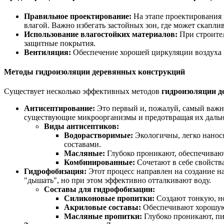
Правильное проектирование:
На этапе проектирования 
влагой. Важно избегать застойных зон, где может скаплив
Использование влагостойких материалов:
При строител
защитные покрытия.
Вентиляция:
Обеспечение хорошей циркуляции воздуха в
Методы гидроизоляции деревянных конструкций
Существует несколько эффективных методов
гидроизоляции д
Антисептирование:
Это первый и, пожалуй, самый важ
существующие микроорганизмы и предотвращая их дальн
Виды антисептиков:
Водорастворимые:
Экологичны, легко нанос
составами.
Масляные:
Глубоко проникают, обеспечивают
Комбинированные:
Сочетают в себе свойств
Гидрофобизация:
Этот процесс направлен на создание н
"дышать", но при этом эффективно отталкивают воду.
Составы для гидрофобизации:
Силиконовые пропитки:
Создают тонкую, н
Акриловые составы:
Обеспечивают хорошую 
Масляные пропитки:
Глубоко проникают, пи