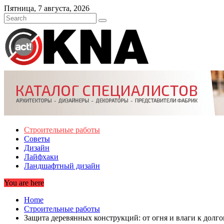
Skip
Пятница, 7 августа, 2026
to
content
Строительные работы
Советы
Дизайн
Лайфхаки
Ландшафтный дизайн
You are here
Home
Строительные работы
Защита деревянных конструкций: от огня и влаги к долг