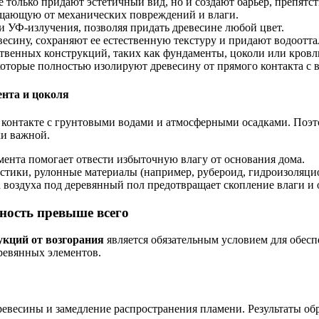
не только придают эстетичный вид, но и создают барьер, препя
щающую от механических повреждений и влаги.
 УФ-излучения, позволяя придать древесине любой цвет.
есину, сохраняют ее естественную текстуру и придают водоотт
твенных конструкций, таких как фундаменты, цоколи или кровл
оторые полностью изолируют древесину от прямого контакта с 
нта и цоколя
м контакте с грунтовыми водами и атмосферными осадками. Поэ
ки важной.
ента помогает отвести избыточную влагу от основания дома.
ики, рулонные материалы (например, рубероид, гидроизоляцио
воздуха под деревянный пол предотвращает скопление влаги и 
ность превыше всего
кций от возгорания
является обязательным условием для обес
ревянных элементов.
ревесины и замедление распространения пламени. Результаты об