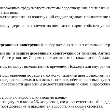
необходимо предусмотреть системы водоотведения, вентиляции 
аться вода.
ьстве деревянных конструкций следует отдавать предпочтение д
округ деревянных элементов помогает испарять избыточную вла
еревянных конструкций
, выбор которых зависит от типа конст
ный шаг в
защите деревянных конструкций от гниения
. Антис
ейшее развитие. Современные антисептики также часто облада
ятся, но могут вымываться со временем. Подходят для внутрен
 долговременную защиту, но могут изменять цвет древесины и 
а водорастворимых и масляных составов, обеспечивая высокую 
а поверхности древесины водоотталкивающего слоя. Гидрофобиз
о прочную водоотталкивающую пленку.
защиту от влаги и УФ-излучения, сохраняя естественный вид д
тают древесину и придают ей водоотталкивающие свойства.