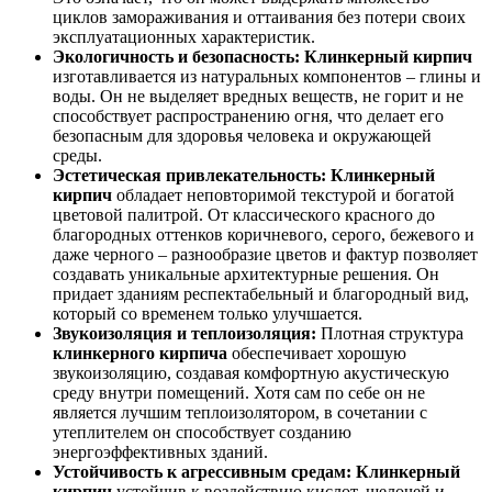
циклов замораживания и оттаивания без потери своих
эксплуатационных характеристик.
Экологичность и безопасность:
Клинкерный кирпич
изготавливается из натуральных компонентов – глины и
воды. Он не выделяет вредных веществ, не горит и не
способствует распространению огня, что делает его
безопасным для здоровья человека и окружающей
среды.
Эстетическая привлекательность:
Клинкерный
кирпич
обладает неповторимой текстурой и богатой
цветовой палитрой. От классического красного до
благородных оттенков коричневого, серого, бежевого и
даже черного – разнообразие цветов и фактур позволяет
создавать уникальные архитектурные решения. Он
придает зданиям респектабельный и благородный вид,
который со временем только улучшается.
Звукоизоляция и теплоизоляция:
Плотная структура
клинкерного кирпича
обеспечивает хорошую
звукоизоляцию, создавая комфортную акустическую
среду внутри помещений. Хотя сам по себе он не
является лучшим теплоизолятором, в сочетании с
утеплителем он способствует созданию
энергоэффективных зданий.
Устойчивость к агрессивным средам:
Клинкерный
кирпич
устойчив к воздействию кислот, щелочей и