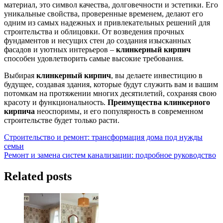
материал, это символ качества, долговечности и эстетики. Его
уникальные свойства, проверенные временем, делают его
одним из самых надежных и привлекательных решений для
строительства и облицовки. От возведения прочных
фундаментов и несущих стен до создания изысканных
фасадов и уютных интерьеров –
клинкерный кирпич
способен удовлетворить самые высокие требования.
Выбирая
клинкерный кирпич
, вы делаете инвестицию в
будущее, создавая здания, которые будут служить вам и вашим
потомкам на протяжении многих десятилетий, сохраняя свою
красоту и функциональность.
Преимущества клинкерного
кирпича
неоспоримы, и его популярность в современном
строительстве будет только расти.
Навигация
Строительство и ремонт: трансформация дома под нужды
семьи
по
Ремонт и замена систем канализации: подробное руководство
записям
Related posts