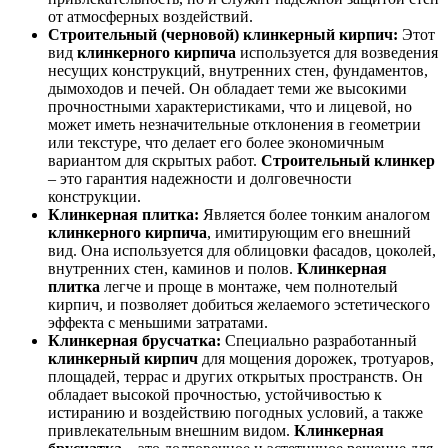
от атмосферных воздействий.
Строительный (черновой) клинкерный кирпич:
Этот
вид
клинкерного кирпича
используется для возведения
несущих конструкций, внутренних стен, фундаментов,
дымоходов и печей. Он обладает теми же высокими
прочностными характеристиками, что и лицевой, но
может иметь незначительные отклонения в геометрии
или текстуре, что делает его более экономичным
вариантом для скрытых работ.
Строительный клинкер
– это гарантия надежности и долговечности
конструкции.
Клинкерная плитка:
Является более тонким аналогом
клинкерного кирпича
, имитирующим его внешний
вид. Она используется для облицовки фасадов, цоколей,
внутренних стен, каминов и полов.
Клинкерная
плитка
легче и проще в монтаже, чем полнотелый
кирпич, и позволяет добиться желаемого эстетического
эффекта с меньшими затратами.
Клинкерная брусчатка:
Специально разработанный
клинкерный кирпич
для мощения дорожек, тротуаров,
площадей, террас и других открытых пространств. Он
обладает высокой прочностью, устойчивостью к
истиранию и воздействию погодных условий, а также
привлекательным внешним видом.
Клинкерная