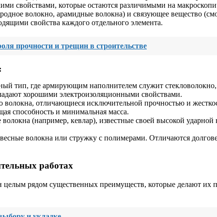
ими свойствами, которые остаются различимыми на макроскопич
родное волокно, арамидные волокна) и связующее вещество (см
одящими свойства каждого отдельного элемента.
оля прочности и трещин в строительстве
:
ный тип, где армирующим наполнителем служит стекловолокно
бладают хорошими электроизоляционными свойствами.
 волокна, отличающиеся исключительной прочностью и жесткос
щая способность и минимальная масса.
волокна (например, кевлар), известные своей высокой ударной 
весные волокна или стружку с полимерами. Отличаются долгове
ительных работах
ен целым рядом существенных преимуществ, которые делают их
выбору и укладке