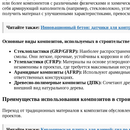
или более компонентов с различными физическими и химическ
себя армирующий наполнитель (например, стекловолокно, угле
получить материал с улучшенными характеристиками, превосх
Читайте также:
Инновационный бетон: датчики для контр
Основные виды композитов, используемых в строительстве
Стеклопластики (GRP/GFRP):
Наиболее распространен
смолы. Они легкие, прочные, устойчивы к коррозии и о
Углепластики (CFRP):
Материалы на основе углеродного
незаменимы в проектах, где требуется максимальная несу
Арамидные композиты (AFRP):
Используют арамидные 
ответственных конструкциях.
Древесно-полимерные композиты (ДПК):
Сочетают дре
внешний вид натурального дерева.
Преимущества использования композитов в стро
Переход от традиционных материалов к композитам обусловл
проектов.
Читайте также:
Керамическая плитка для ванной: гид по 