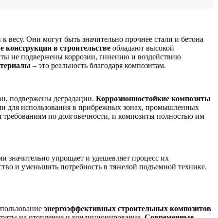
к весу. Они могут быть значительно прочнее стали и бетона
 конструкции в строительстве
обладают высокой
зиты не подвержены коррозии, гниению и воздействию
атериалы
– это реальность благодаря композитам.
тон, подвержены деградации.
Коррозионностойкие композиты
ыми для использования в прибрежных зонах, промышленных
 требованиям по долговечности, и композиты полностью им
 значительно упрощает и удешевляет процесс их
ство и уменьшить потребность в тяжелой подъемной технике.
спользование
энергоэффективных строительных композитов
атраты на отопление и кондиционирование.
Современные