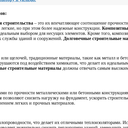
ов:
я строительства
– это их впечатляющее соотношение прочности 
е легкие, но при этом более надежные конструкции.
Композитные
 идеальным выбором для несущих элементов. Кроме того, компо
ок службы зданий и сооружений.
Долговечные строительные м
 или щелочей, традиционные материалы, такие как металл и бе
зрушаются под воздействием химикатов, что делает их идеальн
ые строительные материалы
должны отвечать самым высоким
ми по прочности металлическими или бетонными конструкциями
ы
позволяют снизить нагрузку на фундамент, ускорить строитель
нением легких и прочных материалов.
лопроводности, что делает их отличными теплоизоляторами. И
зволяет значительно снизить теплопотери зданий, уменьшить з