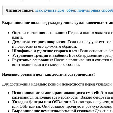
Читайте также:
Как купить дом: обзор популярных спосо
Выравнивание пола под укладку линолеума: ключевые эта
Оценка состояния основания:
Первым шагом является тщ
влаги.
Демонтаж старого покрытия:
Если на полу уже есть ста
и подготовить его должным образом.
Шлифовка и удаление старого клея:
Если основание бет
Устранение трещин и выбоин:
Все обнаруженные трещин
Грунтовка основания:
После выравнивания и очистки по
впитывание влаги из клеевого состава.
Идеально ровный пол: как достичь совершенства?
Для достижения идеально ровной поверхности перед укладкой 
Использование самовыравнивающихся смесей:
Это наи
растекаются, заполняя все неровности. Важно следовать
Укладка фанеры или OSB-плит:
В некоторых случаях, о
или OSB-плиты. Они создают прочную и ровную основу. 
Выравнивание цементно-песчаной стяжкой:
Для сильно