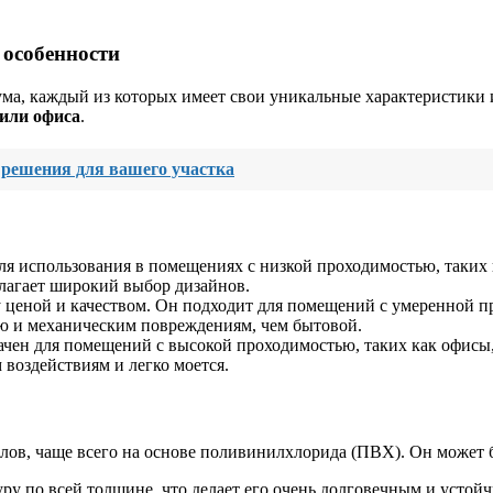
 особенности
а, каждый из которых имеет свои уникальные характеристики 
или офиса
.
 решения для вашего участка
ля использования в помещениях с низкой проходимостью, таких 
длагает широкий выбор дизайнов.
ценой и качеством. Он подходит для помещений с умеренной пр
ю и механическим повреждениям, чем бытовой.
чен для помещений с высокой проходимостью, таких как офисы
воздействиям и легко моется.
лов, чаще всего на основе поливинилхлорида (ПВХ). Он может 
ру по всей толщине, что делает его очень долговечным и устой