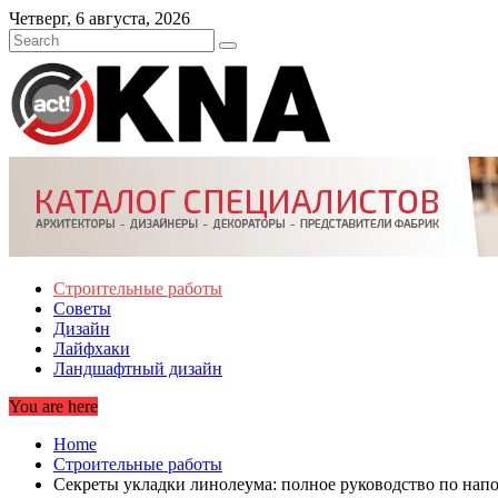
Skip
Четверг, 6 августа, 2026
to
content
Строительные работы
Советы
Дизайн
Лайфхаки
Ландшафтный дизайн
You are here
Home
Строительные работы
Секреты укладки линолеума: полное руководство по на