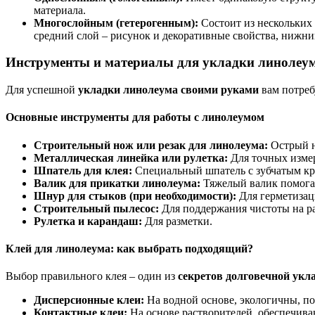
материала.
Многослойным (гетерогенным):
Состоит из нескольких
средний слой – рисунок и декоративные свойства, нижний
Инструменты и материалы для укладки линолеума
Для успешной
укладки линолеума своими руками
вам потреб
Основные инструменты для работы с линолеумом
Строительный нож или резак для линолеума:
Острый н
Металлическая линейка или рулетка:
Для точных измер
Шпатель для клея:
Специальный шпатель с зубчатым кра
Валик для прикатки линолеума:
Тяжелый валик помогае
Шнур для стыков (при необходимости):
Для герметизац
Строительный пылесос:
Для поддержания чистоты на ра
Рулетка и карандаш:
Для разметки.
Клей для линолеума: как выбрать подходящий?
Выбор правильного клея – один из
секретов долговечной укл
Дисперсионные клеи:
На водной основе, экологичны, по
Контактные клеи:
На основе растворителей, обеспечива