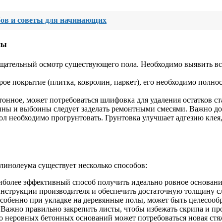
бов и советы для начинающих
пы
ательный осмотр существующего пола. Необходимо выявить все 
рое покрытие (плитка, ковролин, паркет), его необходимо полно
онное, может потребоваться шлифовка для удаления остатков с
ы и выбоины следует заделать ремонтными смесями. Важно дож
л необходимо прогрунтовать. Грунтовка улучшает адгезию клея
линолеума существует несколько способов:
более эффективный способ получить идеально ровное основани
 инструкции производителя и обеспечить достаточную толщину с
собенно при укладке на деревянные полы, может быть целесообр
Важно правильно закрепить листы, чтобы избежать скрипа и пр
 неровных бетонных оснований может потребоваться новая стяжк