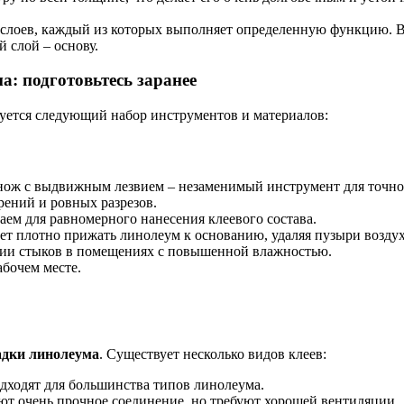
 слоев, каждый из которых выполняет определенную функцию. В
 слой – основу.
: подготовьтесь заранее
уется следующий набор инструментов и материалов:
ож с выдвижным лезвием – незаменимый инструмент для точной
ений и ровных разрезов.
ем для равномерного нанесения клеевого состава.
т плотно прижать линолеум к основанию, удаляя пузыри воздух
ии стыков в помещениях с повышенной влажностью.
бочем месте.
адки линолеума
. Существует несколько видов клеев:
дходят для большинства типов линолеума.
ют очень прочное соединение, но требуют хорошей вентиляции.