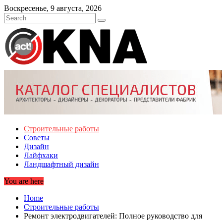
Skip
Воскресенье, 9 августа, 2026
to
content
Строительные работы
Советы
Дизайн
Лайфхаки
Ландшафтный дизайн
You are here
Home
Строительные работы
Ремонт электродвигателей: Полное руководство для