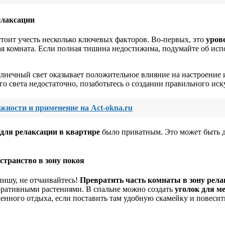
елаксации
тоит учесть несколько ключевых факторов. Во-первых, это
уров
ская комната. Если полная тишина недостижима, подумайте об и
олнечный свет оказывает положительное влияние на настроение и
о света недостаточно, позаботьтесь о создании правильного ис
жности и применение на Act-okna.ru
 для релаксации в квартире
было приватным. Это может быть д
транство в зону покоя
нишу, не отчаивайтесь!
Превратить часть комнаты в зону рела
оративными растениями. В спальне можно создать
уголок для м
нного отдыха, если поставить там удобную скамейку и повесить 