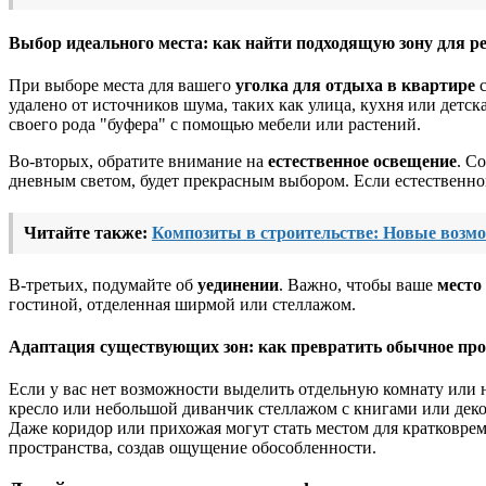
Выбор идеального места: как найти подходящую зону для р
При выборе места для вашего
уголка для отдыха в квартире
с
удалено от источников шума, таких как улица, кухня или дет
своего рода "буфера" с помощью мебели или растений.
Во-вторых, обратите внимание на
естественное освещение
. С
дневным светом, будет прекрасным выбором. Если естественног
Читайте также:
Композиты в строительстве: Новые возмо
В-третьих, подумайте об
уединении
. Важно, чтобы ваше
место
гостиной, отделенная ширмой или стеллажом.
Адаптация существующих зон: как превратить обычное прос
Если у вас нет возможности выделить отдельную комнату или 
кресло или небольшой диванчик стеллажом с книгами или дек
Даже коридор или прихожая могут стать местом для кратковреме
пространства, создав ощущение обособленности.