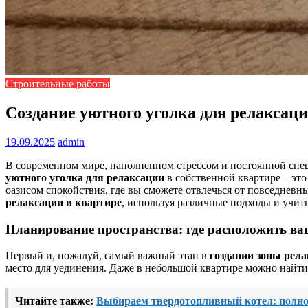
Строительные работы
Создание уютного уголка для релаксац
19.09.2025
admin
В современном мире, наполненном стрессом и постоянной спешк
уютного уголка для релаксации
в собственной квартире – это
оазисом спокойствия, где вы сможете отвлечься от повседневны
релаксации в квартире
, используя различные подходы и учит
Планирование пространства: где расположить ва
Первый и, пожалуй, самый важный этап в
создании зоны рела
место для уединения. Даже в небольшой квартире можно найти 
Читайте также:
Выбираем твердотопливный котел: полно