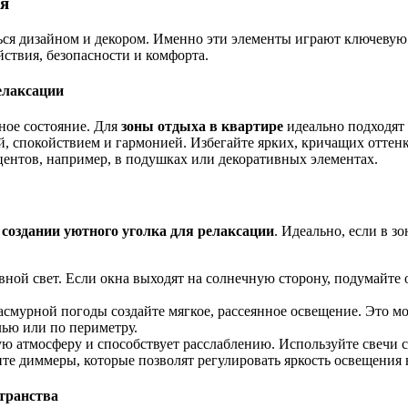
ия
яться дизайном и декором. Именно эти элементы играют ключевую
йствия, безопасности и комфорта.
елаксации
ное состояние. Для
зоны отдыха в квартире
идеально подходят 
й, спокойствием и гармонией. Избегайте ярких, кричащих оттенк
центов, например, в подушках или декоративных элементах.
в
создании уютного уголка для релаксации
. Идеально, если в з
ой свет. Если окна выходят на солнечную сторону, подумайте 
асмурной погоды создайте мягкое, рассеянное освещение. Это м
лью или по периметру.
ю атмосферу и способствует расслаблению. Используйте свечи 
те диммеры, которые позволят регулировать яркость освещения 
транства