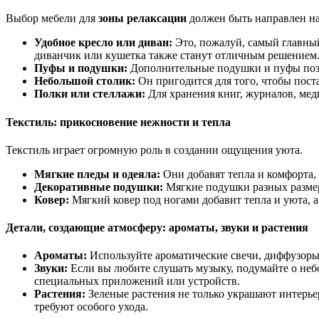
Выбор мебели для
зоны релаксации
должен быть направлен н
Удобное кресло или диван:
Это, пожалуй, самый главный
диванчик или кушетка также станут отличным решением
Пуфы и подушки:
Дополнительные подушки и пуфы позво
Небольшой столик:
Он пригодится для того, чтобы поста
Полки или стеллажи:
Для хранения книг, журналов, мед
Текстиль: прикосновение нежности и тепла
Текстиль играет огромную роль в создании ощущения уюта.
Мягкие пледы и одеяла:
Они добавят тепла и комфорта, 
Декоративные подушки:
Мягкие подушки разных размер
Ковер:
Мягкий ковер под ногами добавит тепла и уюта, а
Детали, создающие атмосферу: ароматы, звуки и растения
Ароматы:
Используйте ароматические свечи, диффузоры 
Звуки:
Если вы любите слушать музыку, подумайте о неб
специальных приложений или устройств.
Растения:
Зеленые растения не только украшают интерье
требуют особого ухода.