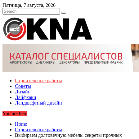
Skip
Пятница, 7 августа, 2026
to
content
Строительные работы
Советы
Дизайн
Лайфхаки
Ландшафтный дизайн
You are here
Home
Строительные работы
Выбираем долговечную мебель: секреты прочных