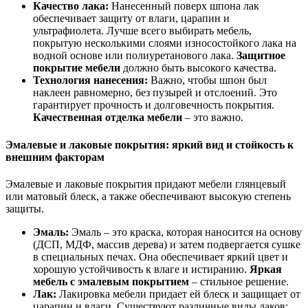
Качество лака:
Нанесенный поверх шпона лак
обеспечивает защиту от влаги, царапин и
ультрафиолета. Лучше всего выбирать мебель,
покрытую несколькими слоями износостойкого лака на
водной основе или полиуретанового лака.
Защитное
покрытие мебели
должно быть высокого качества.
Технология нанесения:
Важно, чтобы шпон был
наклеен равномерно, без пузырей и отслоений. Это
гарантирует прочность и долговечность покрытия.
Качественная отделка мебели
– это важно.
Эмалевые и лаковые покрытия: яркий вид и стойкость к
внешним факторам
Эмалевые и лаковые покрытия придают мебели глянцевый
или матовый блеск, а также обеспечивают высокую степень
защиты.
Эмаль:
Эмаль – это краска, которая наносится на основу
(ДСП, МДФ, массив дерева) и затем подвергается сушке
в специальных печах. Она обеспечивает яркий цвет и
хорошую устойчивость к влаге и истиранию.
Яркая
мебель с эмалевым покрытием
– стильное решение.
Лак:
Лакировка мебели придает ей блеск и защищает от
царапин и влаги. Существуют различные виды лаков: