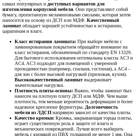
самых популярных и
доступных вариантов для
изготовления корпусной мебели
. Они представляют собой
бумагу, пропитанную меламиновыми смолами, которая затем
наносится на основу из ДСП или МДФ.
Качественный
ламинат
обладает хорошей устойчивостью к истиранию,
царапинам и влаге.
Класс истирания ламината:
При выборе мебели с
ламинированным покрытием обращайте внимание на
класс истирания, обозначенный по стандарту EN 13329.
Для бытового использования оптимальны классы AC3 и
AC4. AC3 подходит для помещений с умеренной
проходимостью (например, спальня, гостиная), а AC4 –
для зон с более высокой нагрузкой (прихожая, кухня).
Высококачественный ламинат
выдерживает
значительные нагрузки.
Плотность плиты-основы:
Важно, чтобы ламинат был
нанесен на плотную плиту ДСП или МДФ. Чем выше
плотность, тем меньше вероятность деформации и более
надежное крепление фурнитуры.
Долговечность
мебели из ЛДСП
напрямую зависит от качества плиты.
Качество кромки:
Кромка, закрывающая торцы плиты,
играет существенную роль в защите от влаги и
механических повреждений. Лучше всего выбирать
мебель с кромкой из ПВХ толщиной не менее 1 мм. Она